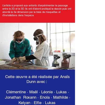
L’artiste a proposé aux enfants d’expérimenter le passage
entre la 2D et la 3D. Ils ont d’abord pratiqué le dessin puis ont
abordé la 3e dimension par le biais de maquettes et
d’installations dans l’espace.
Cette œuvre a été réalisée par Anaïs
Dunn avec :
Clémentine · Maël · Léonie · Lukas ·
Jonathan Roxann · Enola · Mathilde ·
Kelyan · Elfie · Lukas