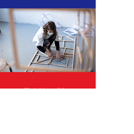
« Utiliser le chalumeau, c’était un peu
dangereux. On avait des gants et des
lunettes et Anaïs nous a bien expliqué
comment l’utiliser. »
Lukas H