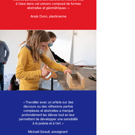
à l’aise dans cet univers composé de formes
abstraites et géométriques. »
Anaïs Dunn, plasticienne
« Travailler avec un artiste sur des
discours ou des réflexions parfois
complexes et abstraites a marqué
profondément les élèves tout en leur
permettant de développer une sensibilité
à la poésie et à l’art. »
Mickaël Girault, enseignant