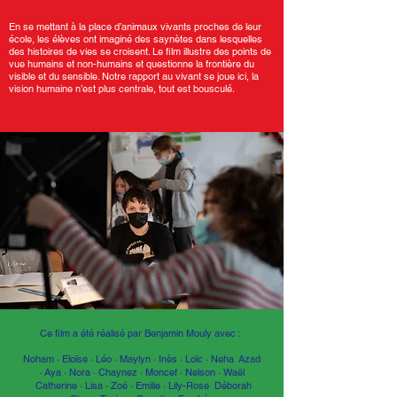
En se mettant à la place d’animaux vivants proches de leur
école, les élèves ont imaginé des saynètes dans lesquelles
des histoires de vies se croisent. Le film illustre des points de
vue humains et non-humains et questionne la frontière du
visible et du sensible. Notre rapport au vivant se joue ici, la
vision humaine n’est plus centrale, tout est bousculé.
Ce film a été réalisé par Benjamin Mouly avec :
Noham · Eloïse · Léo · Maylyn · Inès · Loïc · Neha Azad
· Aya · Nora · Chaynez · Moncef · Nelson · Waël
Catherine · Lisa · Zoé · Emilie · Lily-Rose Déborah