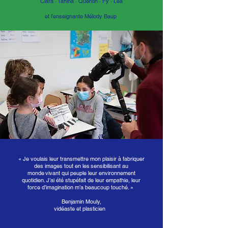
Clara · Tanina · Quentin · Fy · Léa
et l’enseignante Mélody Baup ​​
« Je voulais leur transmettre mon plaisir à fabriquer
des images tout en les sensibilisant au
monde vivant qui peuple leur environnement
quotidien. J’ai été stupéfait de leur empathie, leur
force d’imagination m’a beaucoup touché. »
Benjamin Mouly,
vidéaste et plasticien