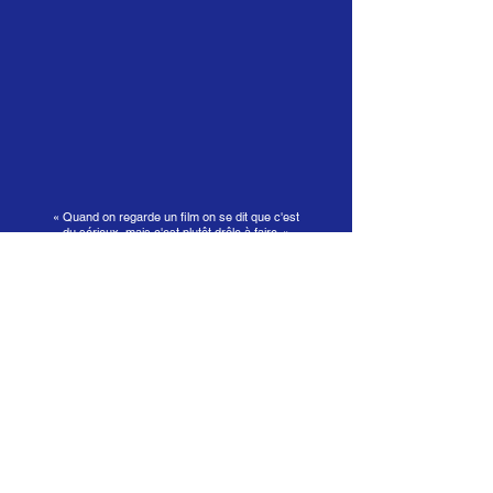
« Quand on regarde un film on se dit que c'est
du sérieux, mais c'est plutôt drôle à faire. »
Aya