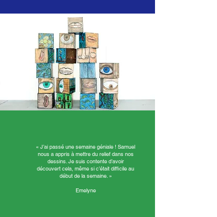
« J’ai passé une semaine géniale ! Samuel
nous a appris à mettre du relief dans nos
dessins. Je suis contente d’avoir
découvert cela, même si c’était difficile au
début de la semaine. »
Emelyne