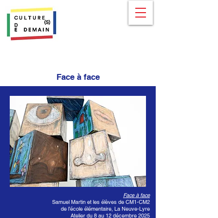
Face à face
Face à face
Samuel Martin et les élèves de CM1-CM2
de l’école élémentaire, La Neuve-Lyre
Atelier du 8 au 12 décembre 2025