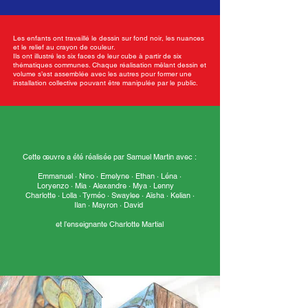
Les enfants ont travaillé le dessin sur fond noir, les nuances
et le relief au crayon de couleur.
Ils ont illustré les six faces de leur cube à partir de six
thématiques communes. Chaque réalisation mêlant dessin et
volume s’est assemblée avec les autres pour former une
installation collective pouvant être manipulée par le public.
Cette œuvre a été réalisée par Samuel Martin avec :
Emmanuel · Nino · Emelyne · Ethan · Léna ·
Loryenzo · Mia · Alexandre · Mya · Lenny
Charlotte · Lolla · Tyméo · Swaylee · Aïsha · Kelian ·
Ilan · Mayron · David
et l’enseignante Charlotte Martial