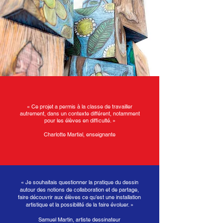
« Ce projet a permis à la classe de travailler
autrement, dans un contexte différent, notamment
pour les élèves en difficulté. »
Charlotte Martial, enseignante
« Je souhaitais questionner la pratique du dessin
autour des notions de collaboration et de partage,
faire découvrir aux élèves ce qu’est une installation
artistique et la possibilité de la faire évoluer. »
Samuel Martin, artiste dessinateur