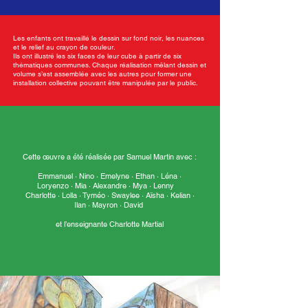
Les enfants ont travaillé le dessin sur fond noir, les nuances
et le relief au crayon de couleur.
Ils ont illustré les six faces de leur cube à partir de six
thématiques communes. Chaque réalisation mêlant dessin et
volume s’est assemblée avec les autres pour former une
installation collective pouvant être manipulée par le public.
Cette œuvre a été réalisée par Samuel Martin avec :
Emmanuel · Nino · Emelyne · Ethan · Léna ·
Loryenzo · Mia · Alexandre · Mya · Lenny
Charlotte · Lolla · Tyméo · Swaylee · Aïsha · Kelian ·
Ilan · Mayron · David
et l’enseignante Charlotte Martial