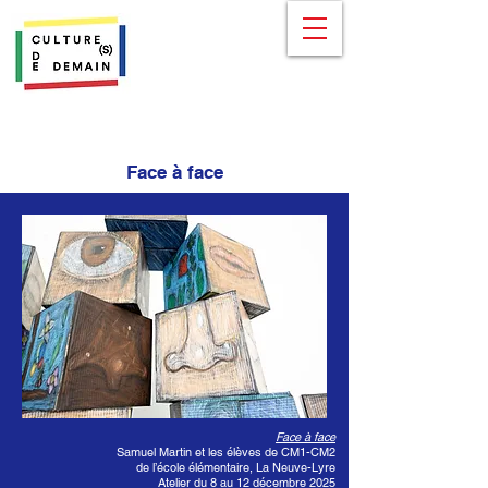
Face à face
Face à face
Samuel Martin et les élèves de CM1-CM2
de l’école élémentaire, La Neuve-Lyre
Atelier du 8 au 12 décembre 2025