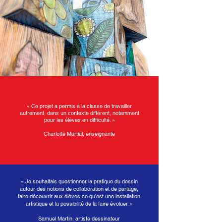
« Ce projet a permis à la classe de travailler
autrement, dans un contexte différent, notamment
pour les élèves en difficulté. »
Charlotte Martial, enseignante
« Je souhaitais questionner la pratique du dessin
autour des notions de collaboration et de partage,
faire découvrir aux élèves ce qu’est une installation
artistique et la possibilité de la faire évoluer. »
Samuel Martin, artiste dessinateur