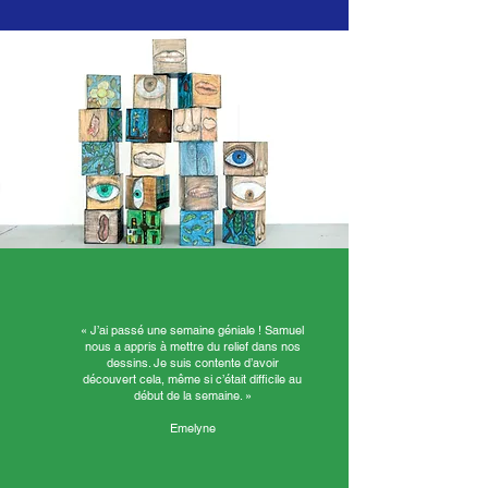
« J’ai passé une semaine géniale ! Samuel
nous a appris à mettre du relief dans nos
dessins. Je suis contente d’avoir
découvert cela, même si c’était difficile au
début de la semaine. »
Emelyne