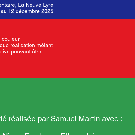
entaire, La Neuve-Lyre
8 au 12 décembre 2025
e couleur.
aque réalisation mêlant
ctive pouvant être
té réalisée par Samuel Martin avec :