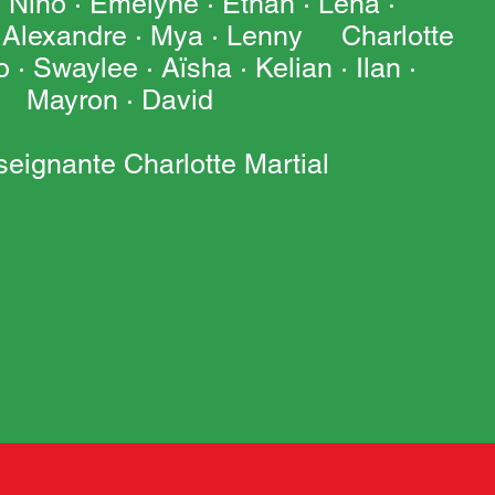
Nino · Emelyne · Ethan · Léna ·
· Alexandre · Mya · Lenny Charlotte
o · Swaylee · Aïsha · Kelian · Ilan ·
Mayron · David
nseignante Charlotte Martial