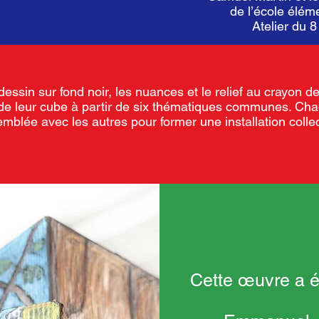
de l’école élém
Atelier du 
 dessin sur fond noir, les nuances et le relief au crayon d
ces de leur cube à partir de six thématiques communes. Ch
mblée avec les autres pour former une installation colle
Cette œuvre a é