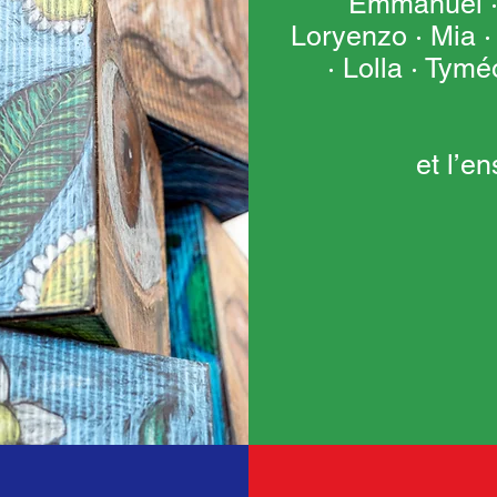
Emmanuel · 
Loryenzo · Mia 
· Lolla · Tymé
et l’e