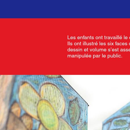
Les enfants ont travaillé le
Ils ont illustré les six fa
dessin et volume s’est asse
manipulée par le public.