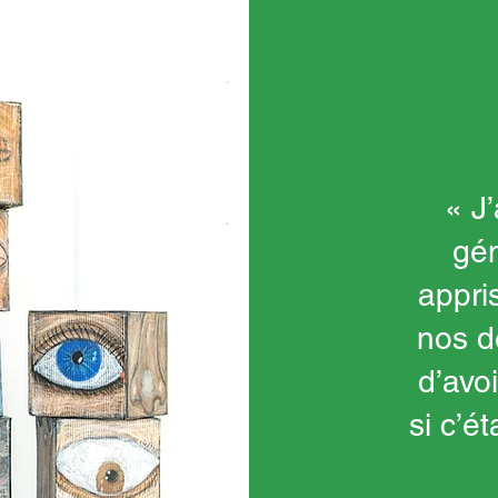
« J
gén
appri
nos d
d’avo
si c’ét