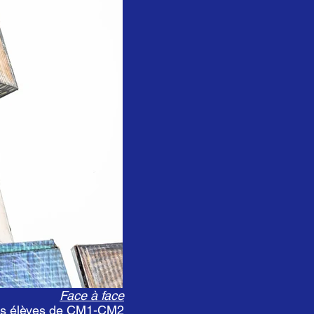
Face à face
les élèves de CM1-CM2