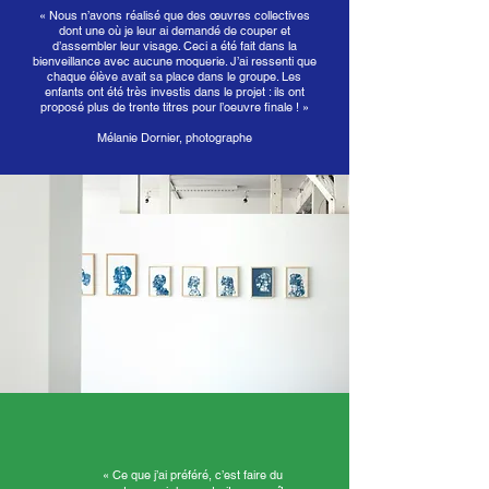
« Nous n’avons réalisé que des œuvres collectives
dont une où je leur ai demandé de couper et
d’assembler leur visage. Ceci a été fait dans la
bienveillance avec aucune moquerie. J’ai ressenti que
chaque élève avait sa place dans le groupe. Les
enfants ont été très investis dans le projet : ils ont
proposé plus de trente titres pour l’oeuvre finale ! »
Mélanie Dornier, photographe
« Ce que j’ai préféré, c’est faire du