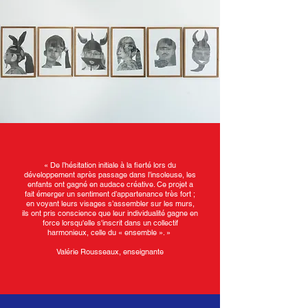
« De l’hésitation initiale à la fierté lors du
développement après passage dans l’insoleuse, les
enfants ont gagné en audace créative. Ce projet a
fait émerger un sentiment d’appartenance très fort ;
en voyant leurs visages s’assembler sur les murs,
ils ont pris conscience que leur individualité gagne en
force lorsqu'elle s'inscrit dans un collectif
harmonieux, celle du « ensemble ». »
Valérie Rousseaux, enseignante