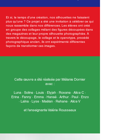
Et si, le temps d’une création, nos silhouettes ne faisaient
plus qu’une ? Ce projet a été une invitation à célébrer ce qui
nous rassemble dans nos différences. Les élèves ont créé
en groupe des collages mêlant des figures découpées dans
des magazines et leur propre silhouette photographiée. À
travers le découpage, le collage et le cyanotype, procédé
photographique ancien, ils ont expérimenté différentes
façons de transformer ces images.
Cette œuvre a été réalisée par Mélanie Dornier
avec :
Luna · Soline · Louis · Elyjah · Roxane · Alice C ·
Erina · Fanny · Emma · Hanaë · Arthur · Paul · Enzo
· Laïna · Lyse · Maëlan · Rehane · Alice V
et l’enseignante Valérie Rousseaux