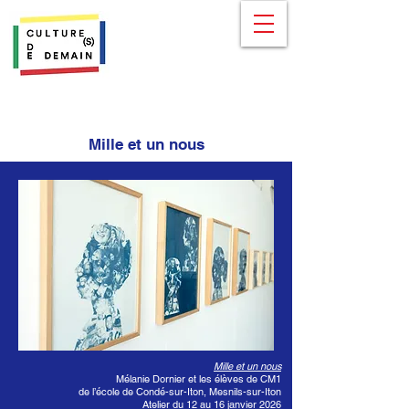
Mille et un nous
Mille et un nous
Mélanie Dornier et les élèves de CM1
de l’école de Condé-sur-Iton, Mesnils-sur-Iton
Atelier du 12 au 16 janvier 2026