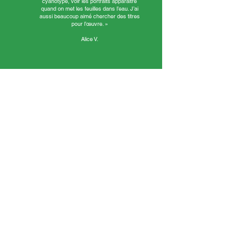
cyanotype, voir les portraits apparaître
quand on met les feuilles dans l’eau. J’ai
aussi beaucoup aimé chercher des titres
pour l’œuvre. »
Alice V.
« J’ai aimé découper les photos dans les
magazines et prendre des photos de face et de