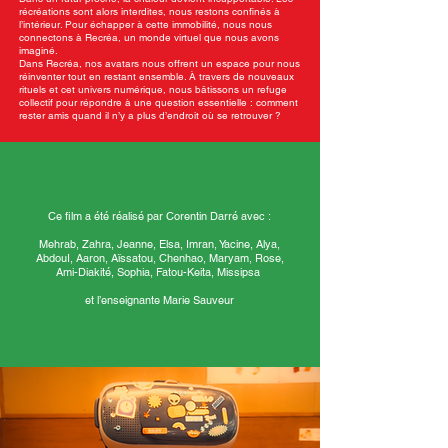
récréations sont alors interdites, nous restons confinés à
l’intérieur. Pour échapper à cette immobilité, nous nous
connectons à Recréa, un monde virtuel que nous avons
imaginé.
Dans Recréa, nos avatars nous offrent un espace pour nous
réinventer tout en restant ensemble. À travers de nouveaux
rituels et cet univers numérique, nous bâtissons un refuge
collectif pour répondre à une question essentielle : comment
rester amis quand il n’y a plus d’endroit où se retrouver ?
Ce film a été réalisé par Corentin Darré avec :
Mehrab, Zahra, Jeanne, Elsa, Imran, Yacine, Alya,
AbdouI, Aaron, Aïssatou, Chenhao, Maryam, Rose,
Ami-Diakité, Sophia, Fatou-Keita, Missipsa
et l’enseignante Marie Sauveur