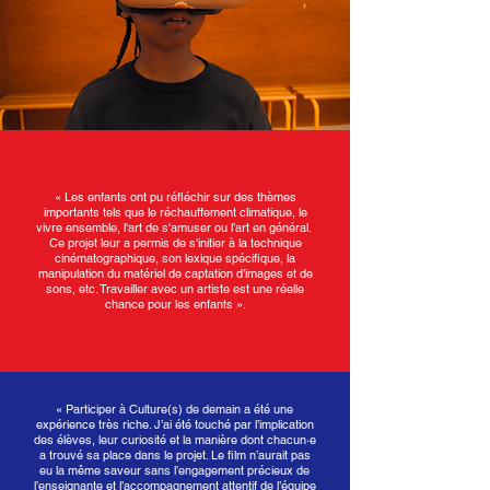
« Les enfants ont pu réfléchir sur des thèmes
importants tels que le réchauffement climatique, le
vivre ensemble, l'art de s'amuser ou l’art en général.
Ce projet leur a permis de s'initier à la technique
cinématographique, son lexique spécifique, la
manipulation du matériel de captation d’images et de
sons, etc. Travailler avec un artiste est une réelle
chance pour les enfants ».
« Participer à Culture(s) de demain a été une
expérience très riche. J’ai été touché par l’implication
des élèves, leur curiosité et la manière dont chacun·e
a trouvé sa place dans le projet. Le film n’aurait pas
eu la même saveur sans l’engagement précieux de
l’enseignante et l’accompagnement attentif de l’équipe