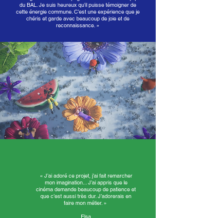
du BAL. Je suis heureux qu’il puisse témoigner de
cette énergie commune. C’est une expérience que je
chéris et garde avec beaucoup de joie et de
reconnaissance. »
« J’ai adoré ce projet, j’ai fait remarcher
mon imagination... J’ai appris que le
cinéma demande beaucoup de patience et
que c’est aussi très dur. J’adorerais en
faire mon métier. »
Elsa