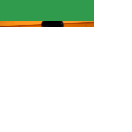
« J’ai aimé que tout le monde soit heureux... J’ai
appris plein de choses grâce à Fantino et
Corentin. C’était trop bien les casques VR et
quand j’ai dansé avec mon ami imaginaire. »
Abdoul