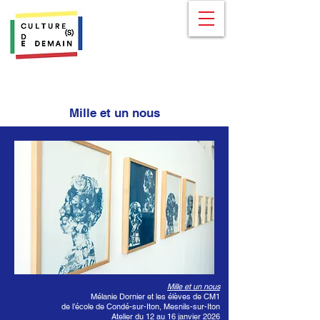
Mille et un nous
Mille et un nous
Mélanie Dornier et les élèves de CM1
de l’école de Condé-sur-Iton, Mesnils-sur-Iton
Atelier du 12 au 16 janvier 2026