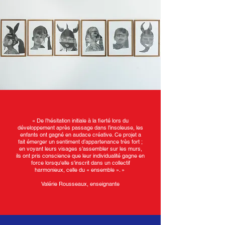
« De l’hésitation initiale à la fierté lors du
développement après passage dans l’insoleuse, les
enfants ont gagné en audace créative. Ce projet a
fait émerger un sentiment d’appartenance très fort ;
en voyant leurs visages s’assembler sur les murs,
ils ont pris conscience que leur individualité gagne en
force lorsqu'elle s'inscrit dans un collectif
harmonieux, celle du « ensemble ». »
Valérie Rousseaux, enseignante