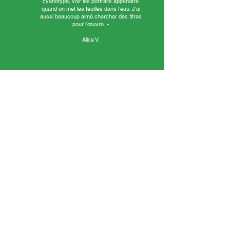
cyanotype, voir les portraits apparaître
quand on met les feuilles dans l’eau. J’ai
aussi beaucoup aimé chercher des titres
pour l’œuvre. »
Alice V.
« J’ai aimé découper les photos dans les
magazines et prendre des photos de face et de