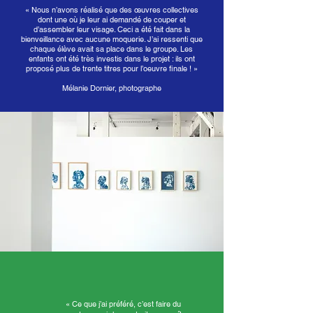
« Nous n’avons réalisé que des œuvres collectives
dont une où je leur ai demandé de couper et
d’assembler leur visage. Ceci a été fait dans la
bienveillance avec aucune moquerie. J’ai ressenti que
chaque élève avait sa place dans le groupe. Les
enfants ont été très investis dans le projet : ils ont
proposé plus de trente titres pour l’oeuvre finale ! »
Mélanie Dornier, photographe
« Ce que j’ai préféré, c’est faire du