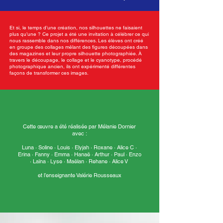
Et si, le temps d’une création, nos silhouettes ne faisaient
plus qu’une ? Ce projet a été une invitation à célébrer ce qui
nous rassemble dans nos différences. Les élèves ont créé
en groupe des collages mêlant des figures découpées dans
des magazines et leur propre silhouette photographiée. À
travers le découpage, le collage et le cyanotype, procédé
photographique ancien, ils ont expérimenté différentes
façons de transformer ces images.
Cette œuvre a été réalisée par Mélanie Dornier
avec :
Luna · Soline · Louis · Elyjah · Roxane · Alice C ·
Erina · Fanny · Emma · Hanaë · Arthur · Paul · Enzo
· Laïna · Lyse · Maëlan · Rehane · Alice V
et l’enseignante Valérie Rousseaux