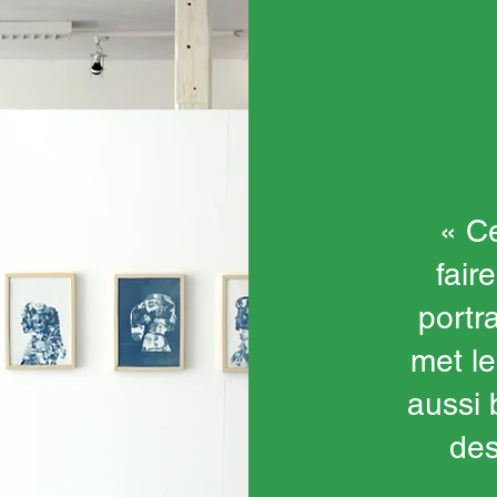
« Ce
fair
portr
met le
aussi
des