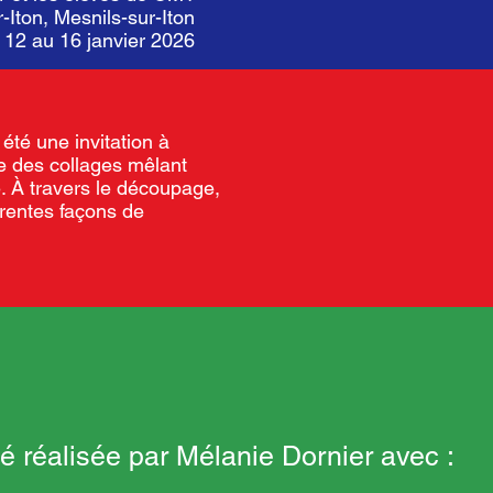
-Iton, Mesnils-sur-Iton
u 12 au 16 janvier 2026
 été une invitation à
e des collages mêlant
. À travers le découpage,
érentes façons de
é réalisée par Mélanie Dornier avec :