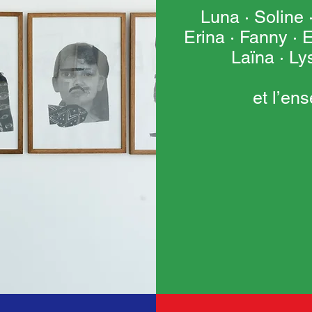
Luna · Soline ·
Erina · Fanny · 
Laïna · Ly
et l’en