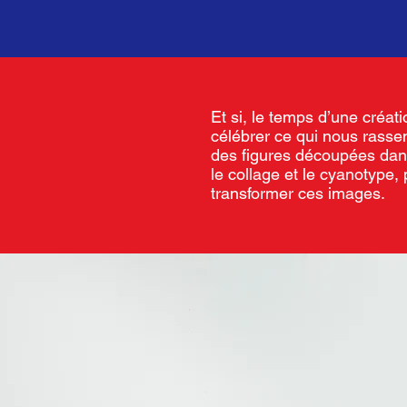
Et si, le temps d’une créati
célébrer ce qui nous rasse
des figures découpées dans
le collage et le cyanotype,
transformer ces images.