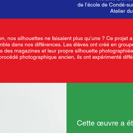
de l’école de Condé-sur
Atelier d
on, nos silhouettes ne faisaient plus qu’une ? Ce projet a
mble dans nos différences. Les élèves ont créé en group
 des magazines et leur propre silhouette photographiée
 procédé photographique ancien, ils ont expérimenté diff
Cette œuvre a ét