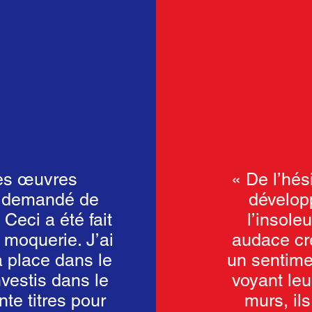
des œuvres
« De l’hési
ai demandé de
dévelop
Ceci a été fait
l’insole
 moquerie. J’ai
audace cré
a place dans le
un sentime
nvestis dans le
voyant leu
nte titres pour
murs, il