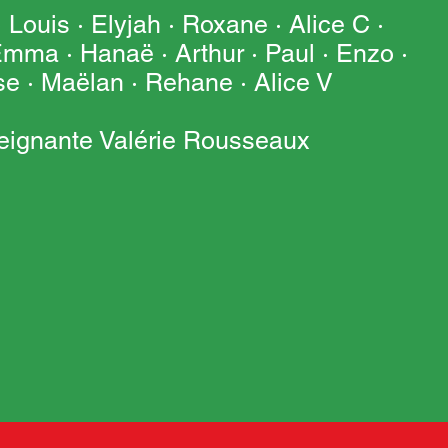
 Louis · Elyjah · Roxane · Alice C ·
Emma · Hanaë · Arthur · Paul · Enzo ·
se · Maëlan · Rehane · Alice V
seignante Valérie Rousseaux