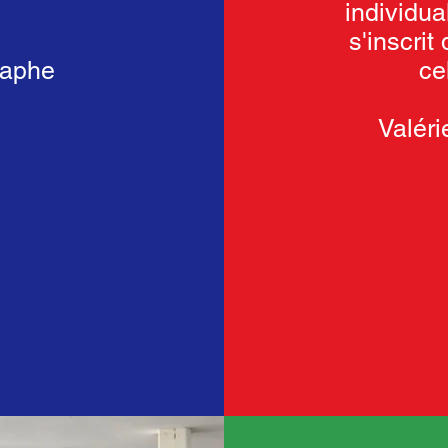
individua
s'inscrit
raphe
ce
Valér