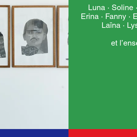
Luna · Soline ·
Erina · Fanny · 
Laïna · Ly
et l’en