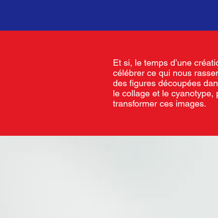
Et si, le temps d’une créati
célébrer ce qui nous rasse
des figures découpées dans
le collage et le cyanotype,
transformer ces images.