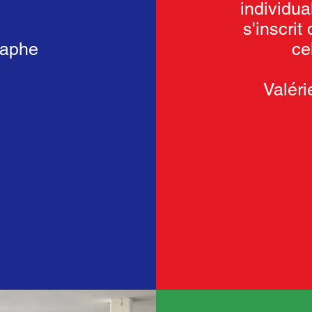
individua
s'inscrit
raphe
ce
Valér