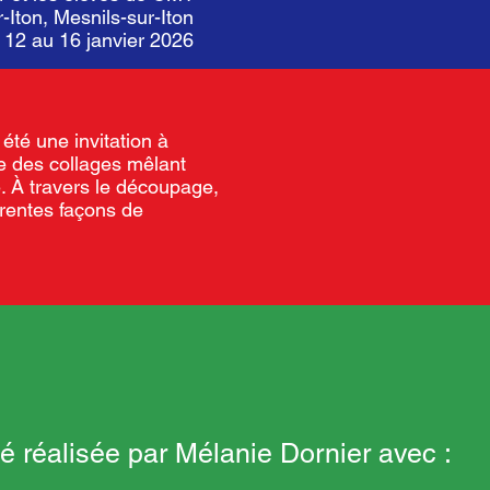
-Iton, Mesnils-sur-Iton
u 12 au 16 janvier 2026
 été une invitation à
e des collages mêlant
. À travers le découpage,
érentes façons de
é réalisée par Mélanie Dornier avec :