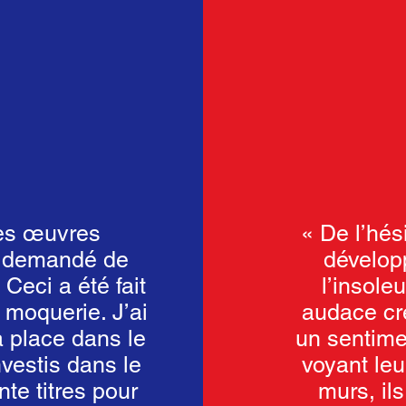
des œuvres
« De l’hési
ai demandé de
dévelop
Ceci a été fait
l’insole
 moquerie. J’ai
audace cré
a place dans le
un sentime
nvestis dans le
voyant leu
nte titres pour
murs, il