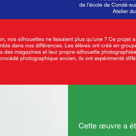
de l’école de Condé-sur
Atelier d
on, nos silhouettes ne faisaient plus qu’une ? Ce projet a
mble dans nos différences. Les élèves ont créé en group
 des magazines et leur propre silhouette photographiée
 procédé photographique ancien, ils ont expérimenté diff
Cette œuvre a ét