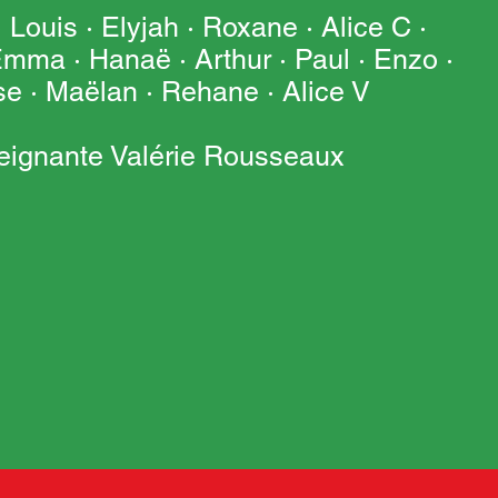
 Louis · Elyjah · Roxane · Alice C ·
Emma · Hanaë · Arthur · Paul · Enzo ·
se · Maëlan · Rehane · Alice V
seignante Valérie Rousseaux