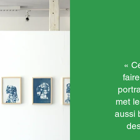
« Ce
fair
portr
met le
aussi
des