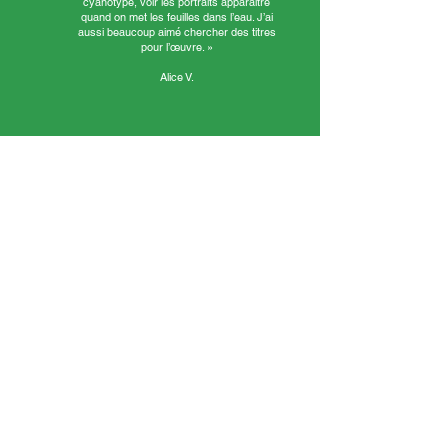
cyanotype, voir les portraits apparaître
quand on met les feuilles dans l’eau. J’ai
aussi beaucoup aimé chercher des titres
pour l’œuvre. »
Alice V.
« J’ai aimé découper les photos dans les
magazines et prendre des photos de face et de