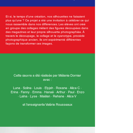
Et si, le temps d’une création, nos silhouettes ne faisaient
plus qu’une ? Ce projet a été une invitation à célébrer ce qui
nous rassemble dans nos différences. Les élèves ont créé
en groupe des collages mêlant des figures découpées dans
des magazines et leur propre silhouette photographiée. À
travers le découpage, le collage et le cyanotype, procédé
photographique ancien, ils ont expérimenté différentes
façons de transformer ces images.
Cette œuvre a été réalisée par Mélanie Dornier
avec :
Luna · Soline · Louis · Elyjah · Roxane · Alice C ·
Erina · Fanny · Emma · Hanaë · Arthur · Paul · Enzo
· Laïna · Lyse · Maëlan · Rehane · Alice V
et l’enseignante Valérie Rousseaux