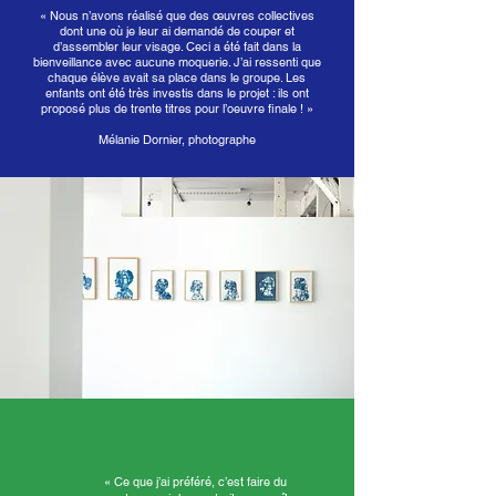
« Nous n’avons réalisé que des œuvres collectives
dont une où je leur ai demandé de couper et
d’assembler leur visage. Ceci a été fait dans la
bienveillance avec aucune moquerie. J’ai ressenti que
chaque élève avait sa place dans le groupe. Les
enfants ont été très investis dans le projet : ils ont
proposé plus de trente titres pour l’oeuvre finale ! »
Mélanie Dornier, photographe
« Ce que j’ai préféré, c’est faire du