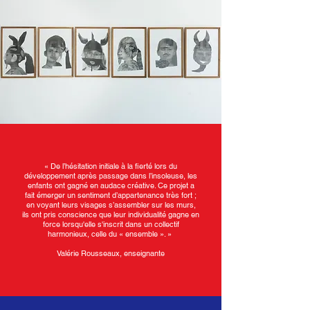
« De l’hésitation initiale à la fierté lors du
développement après passage dans l’insoleuse, les
enfants ont gagné en audace créative. Ce projet a
fait émerger un sentiment d’appartenance très fort ;
en voyant leurs visages s’assembler sur les murs,
ils ont pris conscience que leur individualité gagne en
force lorsqu'elle s'inscrit dans un collectif
harmonieux, celle du « ensemble ». »
Valérie Rousseaux, enseignante