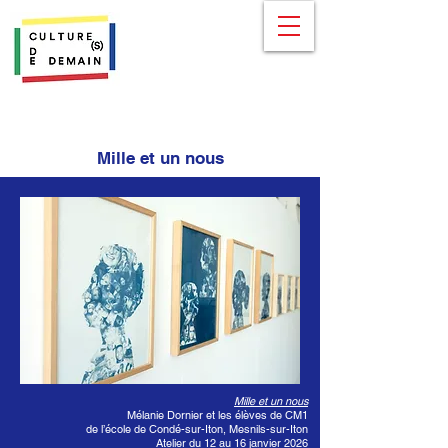
Mille et un nous
Mille et un nous
Mélanie Dornier et les élèves de CM1
de l’école de Condé-sur-Iton, Mesnils-sur-Iton
Atelier du 12 au 16 janvier 2026