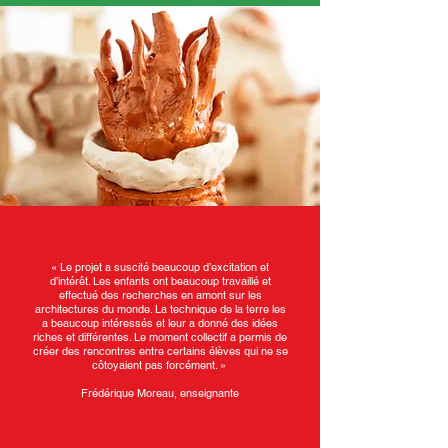
« Le projet a suscité beaucoup d’excitation et
d’intérêt. Les enfants ont beaucoup travaillé et
effectué des recherches en amont sur les
architectures du monde. La technique de la terre les
a beaucoup intéressés et leur a donné des idées
riches et différentes. Le moment collectif a permis de
créer des rencontres entre certains élèves qui ne se
côtoyaient pas forcément. »
Frédérique Moreau, enseignante