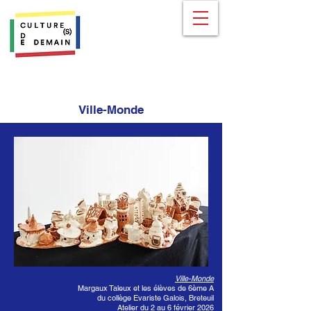
Ville-Monde
Ville-Monde
Margaux Taleux et les élèves de 6ème A
du collège Evariste Galois, Breteuil
Atelier du 2 au 6 février 2026