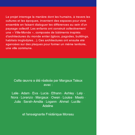
Le projet interroge la manière dont les humains, à travers les
cultures et les époques, inventent des espaces pour vivre
ensemble en faisant dialoguer les différences au sein d’un
paysage collectif. Les enfants ont construit collectivement
une « Ville-Monde », composée de bâtiments inspirés
d’architectures du monde entier (igloos, pagodes, buildings,
habitats troglodytes…). Ces architectures ont ensuite été
agencées sur des plaques pour former un même territoire,
une ville commune.
Cette œuvre a été réalisée par Margaux Taleux
avec :
Lalie · Adam · Eva · Lucia · Ethann · Ashley · Laly ·
Nora · Lorenzo · Margaux · Owen · Louise · Maelo ·
Julia · Sarah-Amélia · Logann · Ahmet · Lucille ·
Adaline
et l’enseignante Frédérique Moreau