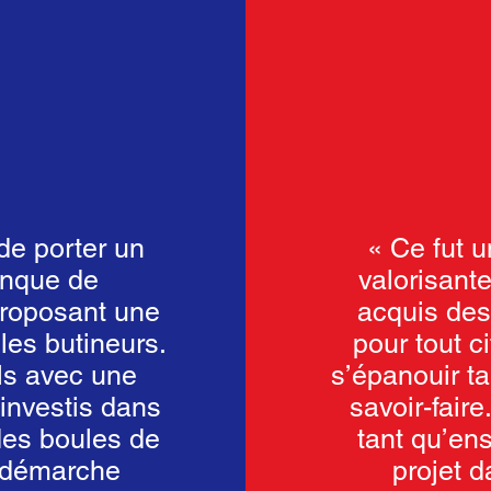
 de porter un
« Ce fut u
anque de
valorisante
 proposant une
acquis de
 les butineurs.
pour tout c
ils avec une
s’épanouir ta
 investis dans
savoir-fair
 des boules de
tant qu’ens
r démarche
projet 