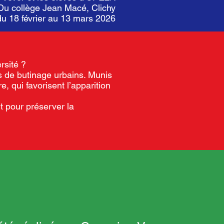
Du collège Jean Macé, Clichy
 du 18 février au 13 mars 2026
rsité ?
ts de butinage urbains. Munis
, qui favorisent l’apparition
t pour préserver la