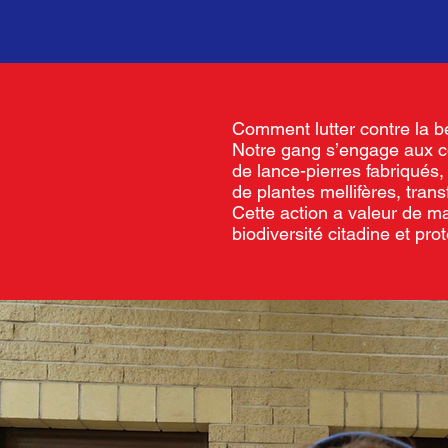
Comment lutter contre la bét
Notre gang s’engage aux côt
de lance-pierres fabriqués,
de plantes mellifères, tran
Cette action a valeur de m
biodiversité citadine et prot