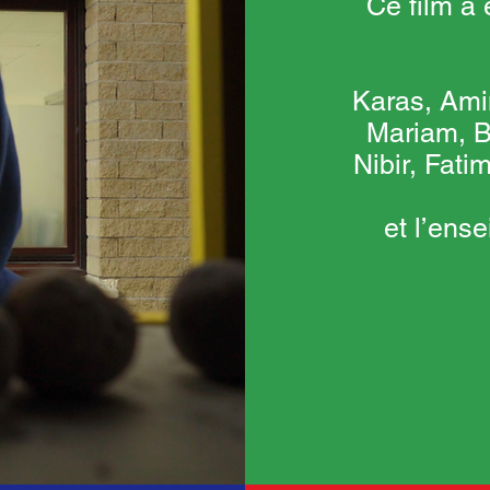
Ce film a 
Karas, Ami
Mariam, Br
Nibir, Fat
et l’ens