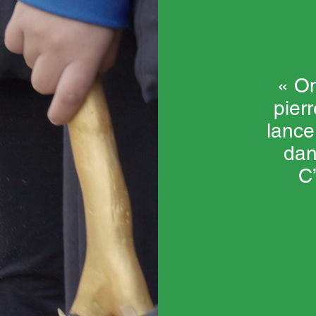
« On
pier
lance
dan
C’