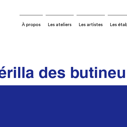
À propos
Les ateliers
Les artistes
Les éta
rilla des butineu