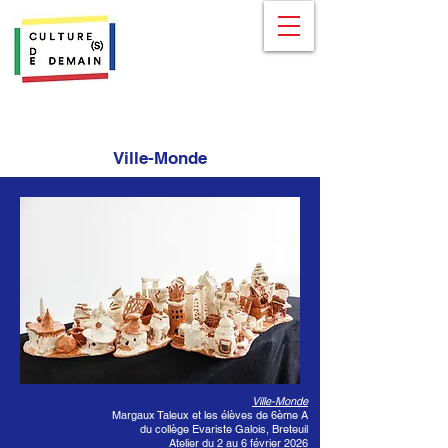
Ville-Monde
Ville-Monde
Margaux Taleux et les élèves de 6ème A
du collège Evariste Galois, Breteuil
Atelier du 2 au 6 février 2026