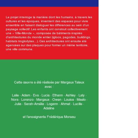
Le projet interroge la manière dont les humains, à travers les
cultures et les époques, inventent des espaces pour vivre
ensemble en faisant dialoguer les différences au sein d’un
paysage collectif. Les enfants ont construit collectivement
une « Ville-Monde », composée de bâtiments inspirés
d’architectures du monde entier (igloos, pagodes, buildings,
habitats troglodytes…). Ces architectures ont ensuite été
agencées sur des plaques pour former un même territoire,
une ville commune.
Cette œuvre a été réalisée par Margaux Taleux
avec :
Lalie · Adam · Eva · Lucia · Ethann · Ashley · Laly ·
Nora · Lorenzo · Margaux · Owen · Louise · Maelo ·
Julia · Sarah-Amélia · Logann · Ahmet · Lucille ·
Adaline
et l’enseignante Frédérique Moreau