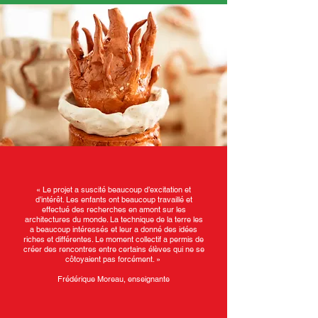
« Le projet a suscité beaucoup d’excitation et
d’intérêt. Les enfants ont beaucoup travaillé et
effectué des recherches en amont sur les
architectures du monde. La technique de la terre les
a beaucoup intéressés et leur a donné des idées
riches et différentes. Le moment collectif a permis de
créer des rencontres entre certains élèves qui ne se
côtoyaient pas forcément. »
Frédérique Moreau, enseignante