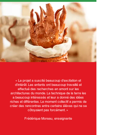
« Le projet a suscité beaucoup d’excitation et
d’intérêt. Les enfants ont beaucoup travaillé et
effectué des recherches en amont sur les
architectures du monde. La technique de la terre les
a beaucoup intéressés et leur a donné des idées
riches et différentes. Le moment collectif a permis de
créer des rencontres entre certains élèves qui ne se
côtoyaient pas forcément. »
Frédérique Moreau, enseignante