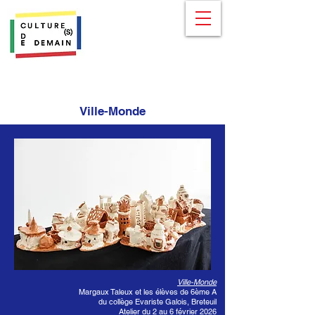
Ville-Monde
Ville-Monde
Margaux Taleux et les élèves de 6ème A
du collège Evariste Galois, Breteuil
Atelier du 2 au 6 février 2026