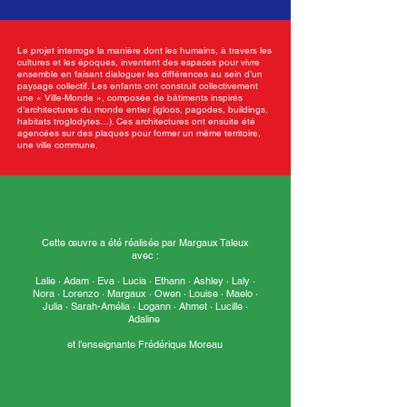
Le projet interroge la manière dont les humains, à travers les
cultures et les époques, inventent des espaces pour vivre
ensemble en faisant dialoguer les différences au sein d’un
paysage collectif. Les enfants ont construit collectivement
une « Ville-Monde », composée de bâtiments inspirés
d’architectures du monde entier (igloos, pagodes, buildings,
habitats troglodytes…). Ces architectures ont ensuite été
agencées sur des plaques pour former un même territoire,
une ville commune.
Cette œuvre a été réalisée par Margaux Taleux
avec :
Lalie · Adam · Eva · Lucia · Ethann · Ashley · Laly ·
Nora · Lorenzo · Margaux · Owen · Louise · Maelo ·
Julia · Sarah-Amélia · Logann · Ahmet · Lucille ·
Adaline
et l’enseignante Frédérique Moreau