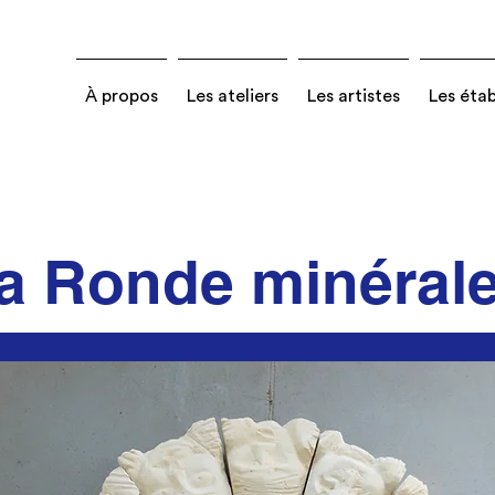
À propos
Les ateliers
Les artistes
Les éta
a Ronde minéral