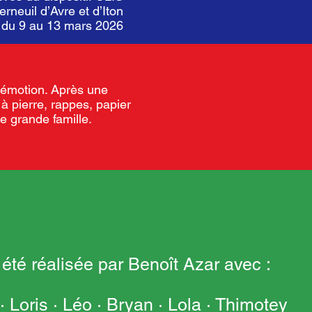
rneuil d’Avre et d’Iton
r du 9 au 13 mars 2026
e émotion. Après une
 à pierre, rappes, papier
ne grande famille.
été réalisée par Benoît Azar avec :
 · Loris · Léo · Bryan · Lola · Thimotey