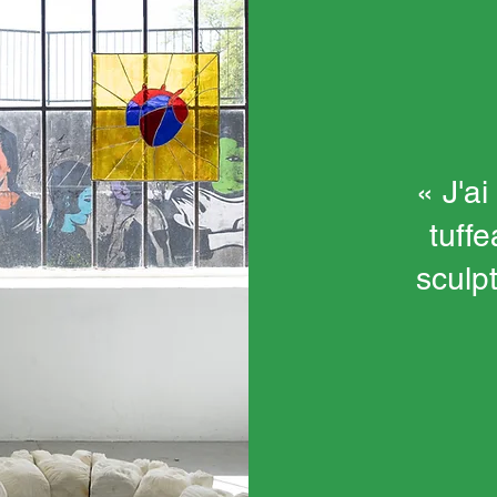
« J'ai
tuffe
sculp