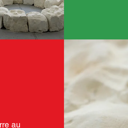
rre au