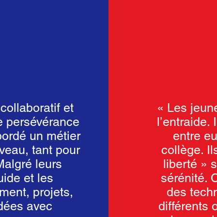
collaboratif et
« Les jeun
de persévérance
l’entraide.
abordé un métier
entre eu
eau, tant pour
collège. I
Malgré leurs
liberté » 
uide et les
sérénité. 
ment, projets,
des techn
rdées avec
différents 