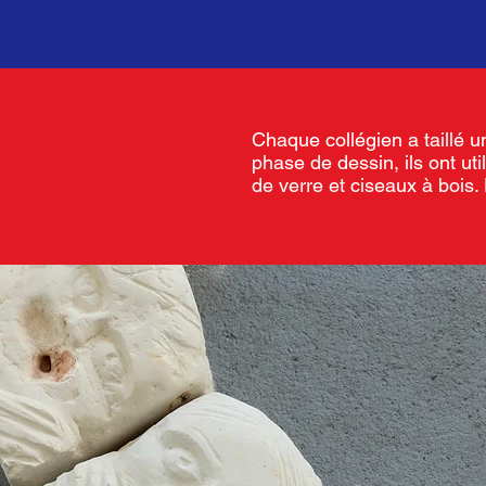
Chaque collégien a taillé 
phase de dessin, ils ont uti
de verre et ciseaux à bois. 