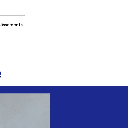
blissements
e