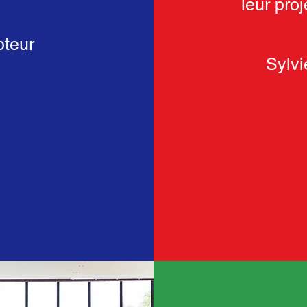
leur proj
pteur
Sylv