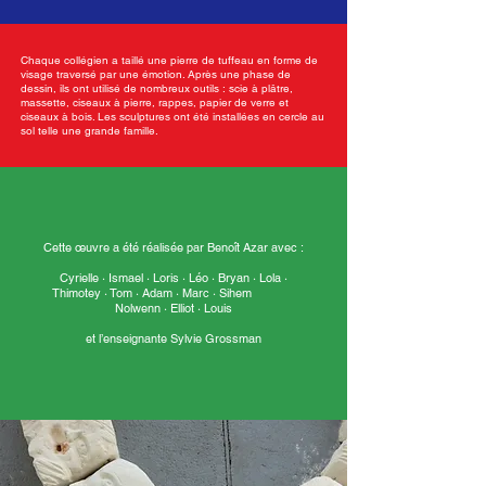
Chaque collégien a taillé une pierre de tuffeau en forme de
visage traversé par une émotion. Après une phase de
dessin, ils ont utilisé de nombreux outils : scie à plâtre,
massette, ciseaux à pierre, rappes, papier de verre et
ciseaux à bois. Les sculptures ont été installées en cercle au
sol telle une grande famille.
Cette œuvre a été réalisée par Benoît Azar avec :
Cyrielle · Ismael · Loris · Léo · Bryan · Lola ·
Thimotey · Tom · Adam · Marc · Sihem
Nolwenn · Elliot · Louis
et l’enseignante Sylvie Grossman