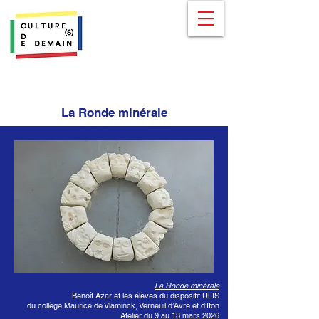
La Ronde minérale
La Ronde minérale
Benoît Azar et les élèves du dispositif ULIS
du collège Maurice de Vlaminck, Verneuil d’Avre et d’Iton
Atelier du 9 au 13 mars 2026