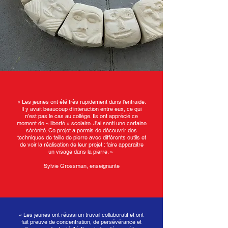
« Les jeunes ont été très rapidement dans l’entraide.
Il y avait beaucoup d’interaction entre eux, ce qui
n’est pas le cas au collège. Ils ont apprécié ce
moment de « liberté » scolaire. J’ai senti une certaine
sérénité. Ce projet a permis de découvrir des
techniques de taille de pierre avec différents outils et
de voir la réalisation de leur projet : faire apparaitre
un visage dans la pierre. »
Sylvie Grossman, enseignante
« Les jeunes ont réussi un travail collaboratif et ont
fait preuve de concentration, de persévérance et