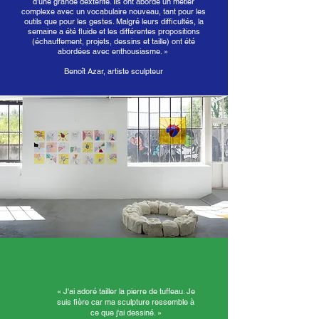
d’une grande dextérité. Ils ont abordé un métier
complexe avec un vocabulaire nouveau, tant pour les
outils que pour les gestes. Malgré leurs difficultés, la
semaine a été fluide et les différentes propositions
(échauffement, projets, dessins et taille) ont été
abordées avec enthousiasme. »
Benoît Azar, artiste sculpteur
« J'ai adoré tailler la pierre de tuffeau. Je
suis fière car ma sculpture ressemble à
ce que j'ai dessiné. »