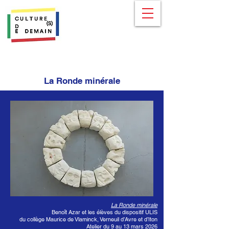
La Ronde minérale
La Ronde minérale
Benoît Azar et les élèves du dispositif ULIS
du collège Maurice de Vlaminck, Verneuil d’Avre et d’Iton
Atelier du 9 au 13 mars 2026