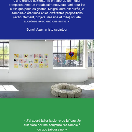
d’une grande dextérité. Ils ont abordé un métier
complexe avec un vocabulaire nouveau, tant pour les
outils que pour les gestes. Malgré leurs difficultés, la
semaine a été fluide et les différentes propositions
(échauffement, projets, dessins et taille) ont été
abordées avec enthousiasme. »
Benoît Azar, artiste sculpteur
« J'ai adoré tailler la pierre de tuffeau. Je
suis fière car ma sculpture ressemble à
ce que j'ai dessiné. »