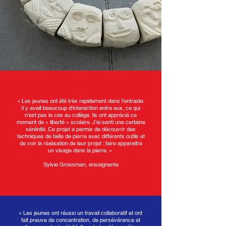
« Les jeunes ont été très rapidement dans l’entraide.
Il y avait beaucoup d’interaction entre eux, ce qui
n’est pas le cas au collège. Ils ont apprécié ce
moment de « liberté » scolaire. J’ai senti une certaine
sérénité. Ce projet a permis de découvrir des
techniques de taille de pierre avec différents outils et
de voir la réalisation de leur projet : faire apparaitre
un visage dans la pierre. »
Sylvie Grossman, enseignante
« Les jeunes ont réussi un travail collaboratif et ont
fait preuve de concentration, de persévérance et