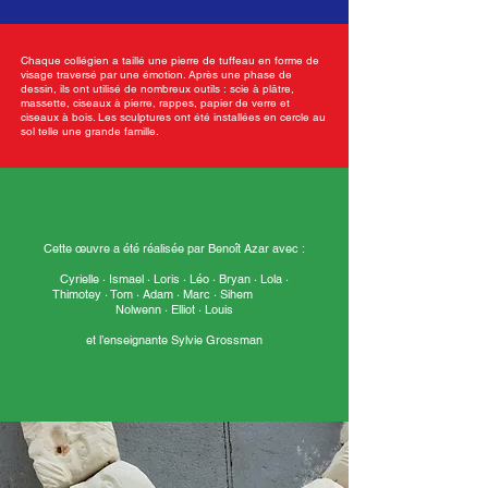
Chaque collégien a taillé une pierre de tuffeau en forme de
visage traversé par une émotion. Après une phase de
dessin, ils ont utilisé de nombreux outils : scie à plâtre,
massette, ciseaux à pierre, rappes, papier de verre et
ciseaux à bois. Les sculptures ont été installées en cercle au
sol telle une grande famille.
Cette œuvre a été réalisée par Benoît Azar avec :
Cyrielle · Ismael · Loris · Léo · Bryan · Lola ·
Thimotey · Tom · Adam · Marc · Sihem
Nolwenn · Elliot · Louis
et l’enseignante Sylvie Grossman