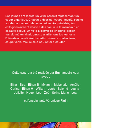
Les jeunes ont réalisé un vitrail collectif représentant un
coeur organique. Chacun a dessiné, coupé, meulé, serti et
soudé un morceau de verre coloré. Au préalable, les
collégiens avaient dessiné des cœurs, à la manière d’un
cadavre exquis. Un vote a permis de choisir le dessin
transformé en vitrail. L’artiste a initié tous les jeunes à
l’utilisation des différents outils : ciseaux double lame,
coupe-verre, meuleuse à eau et fer à souder.
Cette œuvre a été réalisée par Emmanuelle Azar
avec :
Elina · Elsa · Ethan B · Mylann · Makenzie · Amélie ·
Carina · Ethan H · William · Louis · Salomé · Louna ·
Juliette · Hugo · Léo · Zoé · Solina Marie · Léa
et l’enseignante Véronique Farin