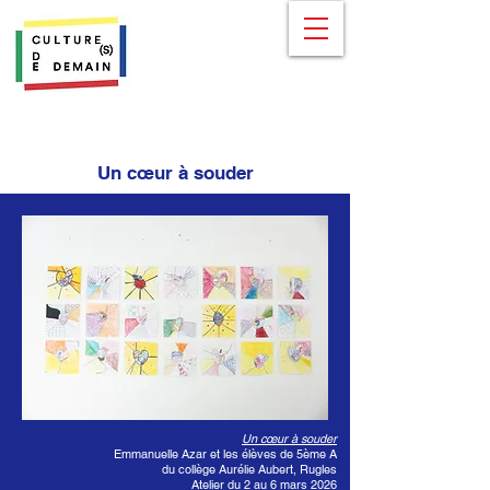
Un cœur à souder
Un cœur à souder
Emmanuelle Azar et les élèves de 5ème A
du collège Aurélie Aubert, Rugles
Atelier du 2 au 6 mars 2026