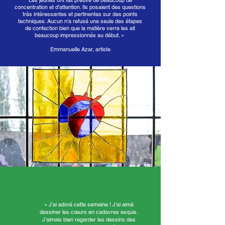
Les jeunes ont fait preuve de beaucoup de
concentration et d’attention. Ils posaient des questions
très intéressantes et pertinentes sur des points
techniques. Aucun n’a refusé une seule des étapes
de confection bien que la matière verre les ait
beaucoup impressionnés au début. »
Emmanuelle Azar, artiste
« J’ai adoré cette semaine ! J’ai aimé
dessiner les cœurs en cadavres exquis.
J’aimais bien regarder les dessins des