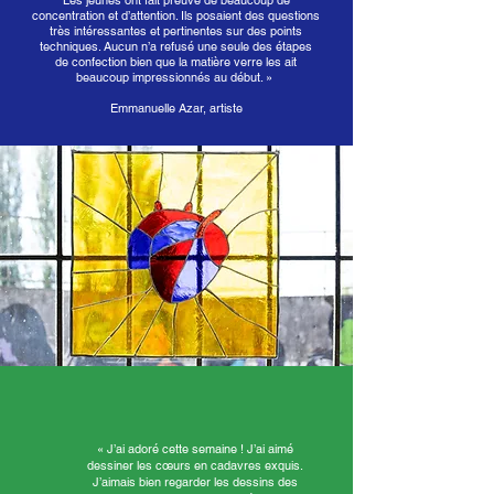
Les jeunes ont fait preuve de beaucoup de
concentration et d’attention. Ils posaient des questions
très intéressantes et pertinentes sur des points
techniques. Aucun n’a refusé une seule des étapes
de confection bien que la matière verre les ait
beaucoup impressionnés au début. »
Emmanuelle Azar, artiste
« J’ai adoré cette semaine ! J’ai aimé
dessiner les cœurs en cadavres exquis.
J’aimais bien regarder les dessins des