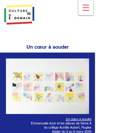
Un cœur à souder
Un cœur à souder
Emmanuelle Azar et les élèves de 5ème A
du collège Aurélie Aubert, Rugles
Atelier du 2 au 6 mars 2026