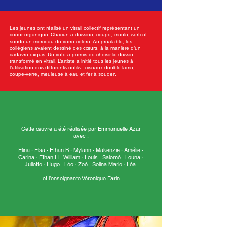
Les jeunes ont réalisé un vitrail collectif représentant un
coeur organique. Chacun a dessiné, coupé, meulé, serti et
soudé un morceau de verre coloré. Au préalable, les
collégiens avaient dessiné des cœurs, à la manière d’un
cadavre exquis. Un vote a permis de choisir le dessin
transformé en vitrail. L’artiste a initié tous les jeunes à
l’utilisation des différents outils : ciseaux double lame,
coupe-verre, meuleuse à eau et fer à souder.
Cette œuvre a été réalisée par Emmanuelle Azar
avec :
Elina · Elsa · Ethan B · Mylann · Makenzie · Amélie ·
Carina · Ethan H · William · Louis · Salomé · Louna ·
Juliette · Hugo · Léo · Zoé · Solina Marie · Léa
et l’enseignante Véronique Farin