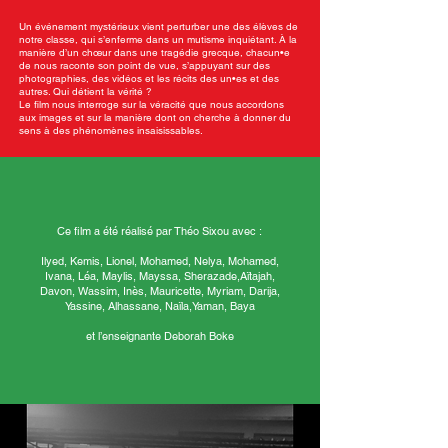
Un événement mystérieux vient perturber une des élèves de
notre classe, qui s’enferme dans un mutisme inquiétant. À la
manière d’un chœur dans une tragédie grecque, chacun•e
de nous raconte son point de vue, s’appuyant sur des
photographies, des vidéos et les récits des un•es et des
autres. Qui détient la vérité ?
Le film nous interroge sur la véracité que nous accordons
aux images et sur la manière dont on cherche à donner du
sens à des phénomènes insaisissables.
Ce film a été réalisé par Théo Sixou avec :
Ilyed, Kemis, Lionel, Mohamed, Nelya, Mohamed,
Ivana, Léa, Maylis, Mayssa, Sherazade,Aïtajah,
Davon, Wassim, Inès, Mauricette, Myriam, Darija,
Yassine, Alhassane, Naïla,Yaman, Baya
et l’enseignante Deborah Boke