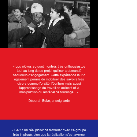
«
Les élèves se sont montrés très enthousiastes
tout au long de ce projet qui leur a demandé
beaucoup d’engagement. Cette expérience leur a
également permis de mobiliser des savoirs très
divers comme l’oralité, l’écriture mais aussi
l’apprentissage du travail en collectif et la
manipulation du matériel de tournage... »
Déborah Boké, enseignante
« Ce fut un réel plaisir de travailler avec ce groupe
très impliqué, bien que la réalisation s’est avérée