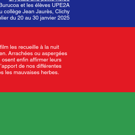
Burucoa et les élèves UPE2A
u collège Jean Jaurès, Clichy
elier du 20 au 30 janvier 2025
lm les recueille à la nuit
dien. Arrachées ou aspergées
osent enfin affirmer leurs
l’apport de nos différentes
es les mauvaises herbes.