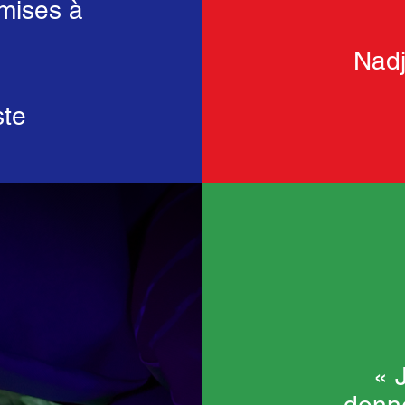
mises à
Nadj
ste
«
J