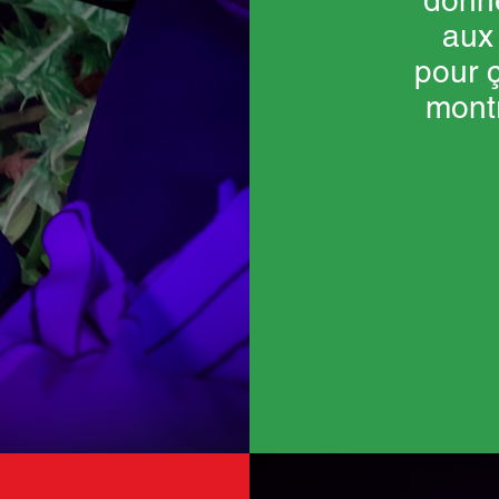
donn
aux
pour ç
montr