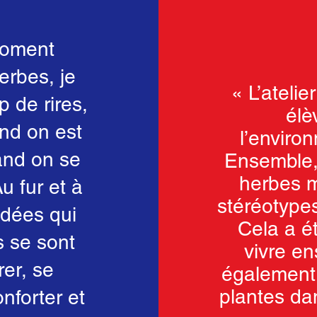
moment
erbes, je
« L’atelie
 de rires,
élè
nd on est
l’environ
and on se
Ensemble, 
herbes 
u fur et à
stéréotype
idées qui
Cela a ét
s se sont
vivre en
rer, se
également 
plantes da
nforter et