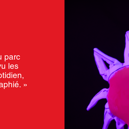
u parc
u les
tidien,
aphié. »