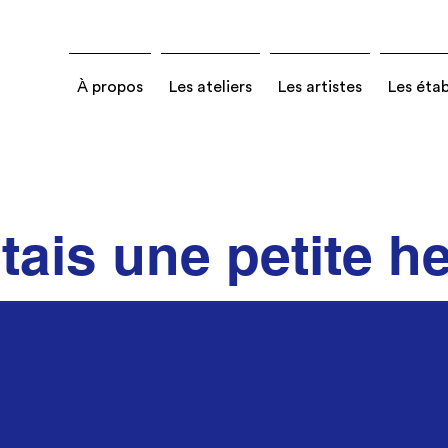
À propos
Les ateliers
Les artistes
Les éta
étais une petite h