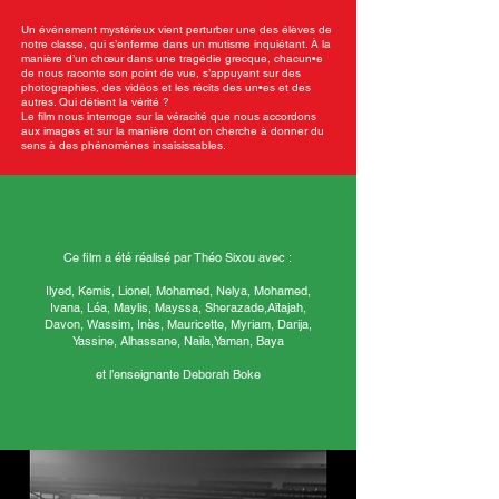
Un événement mystérieux vient perturber une des élèves de
notre classe, qui s’enferme dans un mutisme inquiétant. À la
manière d’un chœur dans une tragédie grecque, chacun•e
de nous raconte son point de vue, s’appuyant sur des
photographies, des vidéos et les récits des un•es et des
autres. Qui détient la vérité ?
Le film nous interroge sur la véracité que nous accordons
aux images et sur la manière dont on cherche à donner du
sens à des phénomènes insaisissables.
Ce film a été réalisé par Théo Sixou avec :
Ilyed, Kemis, Lionel, Mohamed, Nelya, Mohamed,
Ivana, Léa, Maylis, Mayssa, Sherazade,Aïtajah,
Davon, Wassim, Inès, Mauricette, Myriam, Darija,
Yassine, Alhassane, Naïla,Yaman, Baya
et l’enseignante Deborah Boke