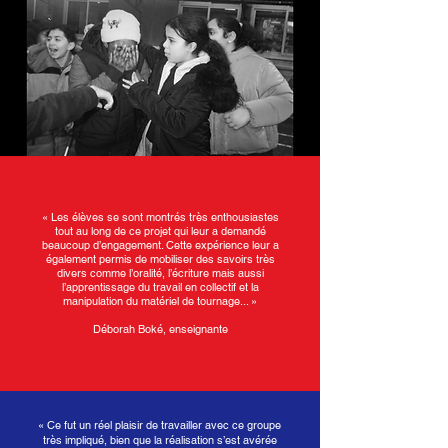
«
Les élèves se sont montrés très enthousiastes
tout au long de ce projet qui leur a demandé
beaucoup d’engagement. Cette expérience leur a
également permis de mobiliser des savoirs très
divers comme l’oralité, l’écriture mais aussi
l’apprentissage du travail en collectif et la
manipulation du matériel de tournage... »
Déborah Boké, enseignante
« Ce fut un réel plaisir de travailler avec ce groupe
très impliqué, bien que la réalisation s’est avérée