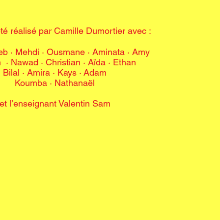
été réalisé par Camille Dumortier avec :
neb · Mehdi
·
Ousmane · Aminata · Amy
m · Nawad
·
Christian · Aïda · Ethan
Bilal · Amira · Kays
·
Adam
Koumba ·
Nathanaël
et l’enseignant Valentin Sam