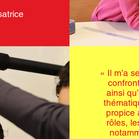
satrice
« Il m’a s
confront
ainsi qu’
thématiq
propice 
rôles, l
notamme