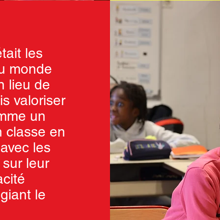
tait les
du monde
n lieu de
is valoriser
omme un
 classe en
 avec les
sur leur
acité
giant le