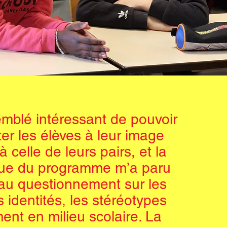
emblé intéressant de pouvoir
er les élèves à leur image
à celle de leurs pairs, et la
ue du programme m’a paru
au questionnement sur les
es identités, les stéréotypes
nt en milieu scolaire. La