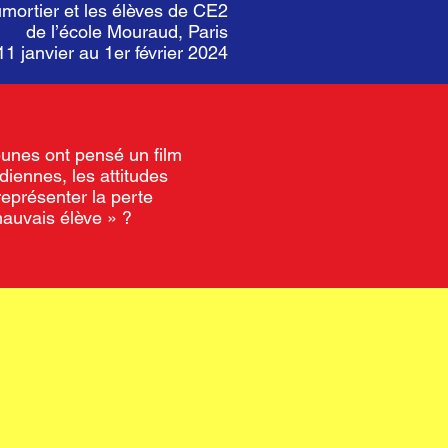
mortier et les élèves de CE2
de l’école Mouraud, Paris
11 janvier au 1er février 2024
eunes ont pensé un film
diennes, les attitudes
représenter la perte
mauvais élève » ?