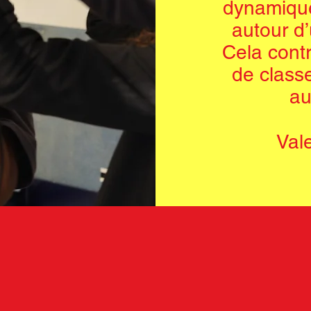
dynamique
autour d
Cela contr
de classe
au
Val