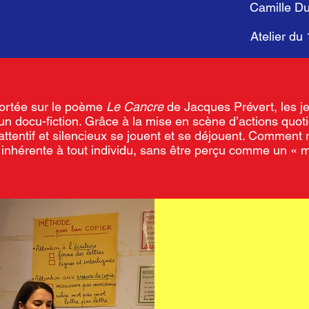
Camille Du
Atelier du 
 portée sur le poème
Le Cancre
de Jacques Prévert, les j
d'un docu-fiction. Grâce à la mise en scène d’actions quoti
attentif et silencieux se jouent et se déjouent. Comment 
on inhérente à tout individu, sans être perçu comme un « 