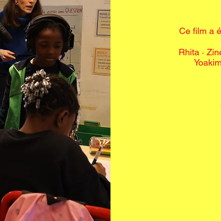
Ce film a 
Rhita · Zi
Yoaki