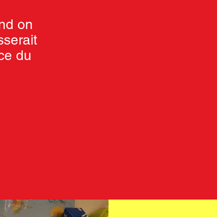
nd on
sserait
ace du