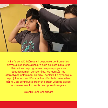
« Il m’a semblé intéressant de pouvoir confronter les
élèves à leur image ainsi qu’à celle de leurs pairs, et la
thématique du programme m’a paru propice au
questionnement sur les rôles, les identités, les
stéréotypes notamment en milieu scolaire. La dynamique
de projet fédère les élèves autour d’un but commun bien
défini. Cela contribue à créer un certain vécu de classe
particulièrement favorable aux apprentissages. »
Valentin Sam, enseignant