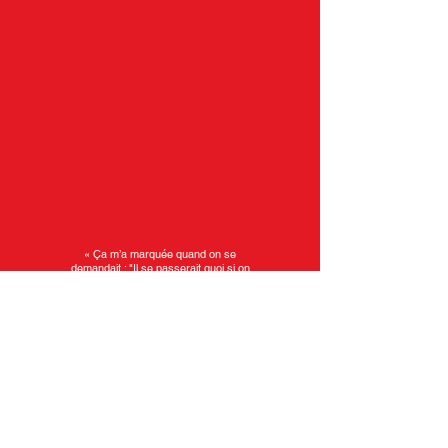
« Ça m’a marquée quand on se
demandait : "Il se passerait quoi si on
était à la place du cancre ?" »
Rhita