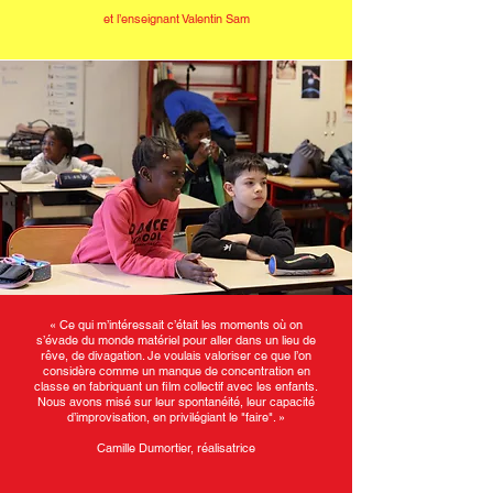
et l’enseignant Valentin Sam
«
Ce qui m’intéressait c’était les moments où on
s’évade du monde matériel pour aller dans un lieu de
rêve, de divagation. Je voulais valoriser ce que l’on
considère comme un manque de concentration en
classe en fabriquant un film collectif avec les enfants.
Nous avons misé sur leur spontanéité, leur capacité
d’improvisation, en privilégiant le "faire". »
Camille Dumortier, réalisatrice