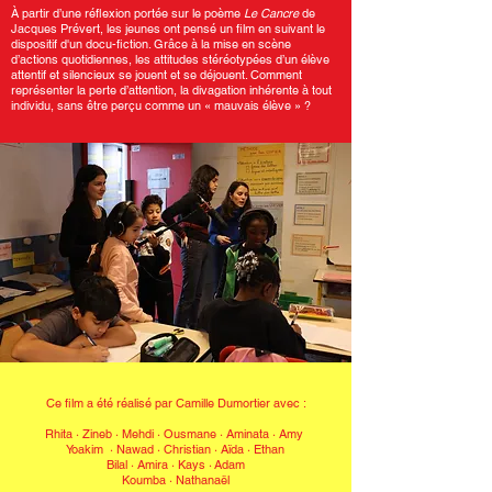
À partir d’une réflexion portée sur le poème
Le Cancre
de
Jacques Prévert, les jeunes ont pensé un film en suivant le
dispositif d'un docu-fiction. Grâce à la mise en scène
d’actions quotidiennes, les attitudes stéréotypées d’un élève
attentif et silencieux se jouent et se déjouent. Comment
représenter la perte d’attention, la divagation inhérente à tout
individu, sans être perçu comme un « mauvais élève » ?
Ce film a été réalisé par Camille Dumortier avec :
Rhita · Zineb · Mehdi
·
Ousmane · Aminata · Amy
Yoakim · Nawad
·
Christian · Aïda · Ethan
Bilal · Amira · Kays
·
Adam
Koumba ·
Nathanaël