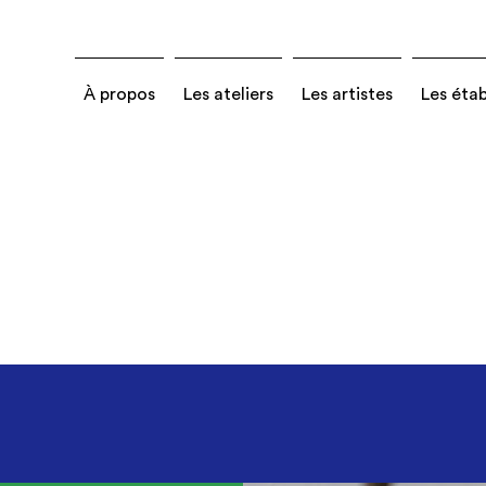
À propos
Les ateliers
Les artistes
Les éta