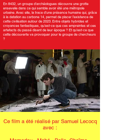
En 8432, un groupe d’archéologues découvre une grotte
ensevelie dans ce qui semble avoir été une métropole
urbaine. Avec elle, la trace d’une présence humaine qui, grâce
à la datation au carbone 14, permet de placer l’existence de
cette civilisation autour de 2023. Entre objets hybrides et
croyances fantastiques, qu’est-ce que ces empreintes et ces
artefacts du passé disent de leur époque ? Et qu’est-ce que
cette découverte va provoquer pour le groupe de chercheurs
?
Ce film a été réalisé par Samuel Lecocq
avec :