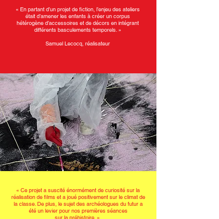
«
En partant d’un projet de fiction, l’enjeu des ateliers
était d’amener les enfants à créer un corpus
hétérogène d’accessoires et de décors en intégrant
différents basculements temporels. »
Samuel Lecocq, réalisateur
« Ce projet a suscité énormément de curiosité sur la
réalisation de films et a joué positivement sur le climat de
la classe. De plus, le sujet des archéologues du futur a
été un levier pour nos premières séances
sur la préhistoire. »