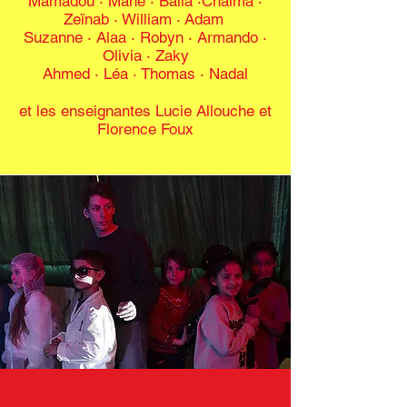
Mamadou · Mahé · Balla
·
Chaïma ·
Zeïnab · William
·
Adam
Suzanne · Alaa · Robyn
·
Armando ·
Olivia · Zaky
Ahmed
·
Léa · Thomas · Nadal
et les enseignantes Lucie Allouche et
Florence Foux