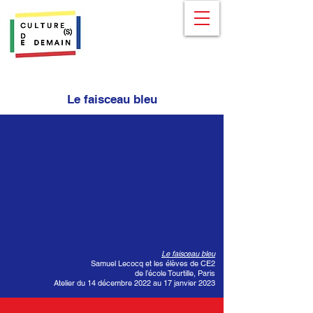
Le faisceau bleu
Le faisceau bleu
Samuel Lecocq et les élèves de CE2
de l’école Tourtille, Paris
Atelier du 14 décembre 2022 au 17 janvier 2023