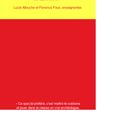
Lucie Allouche et Florence Foux, enseignantes
« Ce que j'ai préféré, c'est mettre le costume
et jouer dans la classe un vrai archéologue,
car je ne pensais pas être acteur. »
Zaky