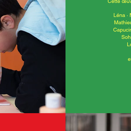
Cette œuvr
Léna · 
Mathieu
Capucin
Soh
L
e