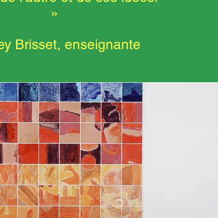
»
ey Brisset, enseignante