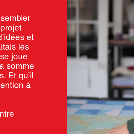
assembler
projet
’idées et
tais les
 se joue
 sa somme
. Et qu’il
tention à
»
ntre