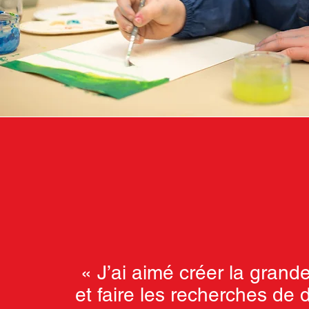
« J’ai aimé créer la grand
et faire les recherches de