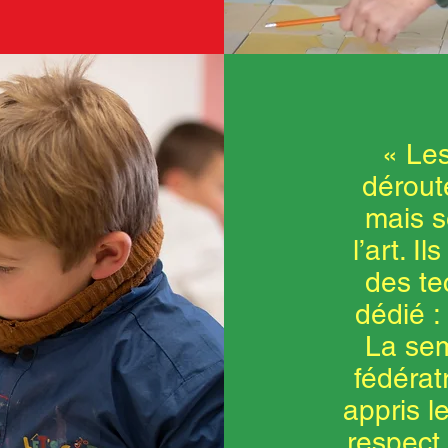
« Les
dérout
mais s
l’art. I
des te
dédié :
La se
fédératr
appris le
respect 