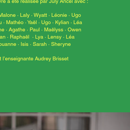
e a été réalisée par July Ancel avec :
Malone · Laly
·
Wyatt · Léonie · Ugo
 · Mathéo · Yaël
·
Ugo · Kylian · Léa
e · Agathe · Paul
·
Maëlyss · Owen
an · Raphaël · Lya
·
Lensy · Léa
ouanne
·
Isis · Sarah · Sheryne
t l’enseignante Audrey Brisset