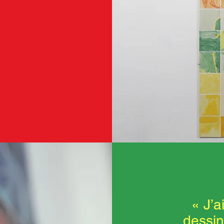
« J’a
dessin