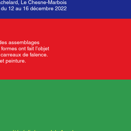
achelard, Le Chesne-Marbois
r du 12 au 16 décembre 2022
sé des assemblages
formes ont fait l’objet
 carreaux de faïence.
et peinture.