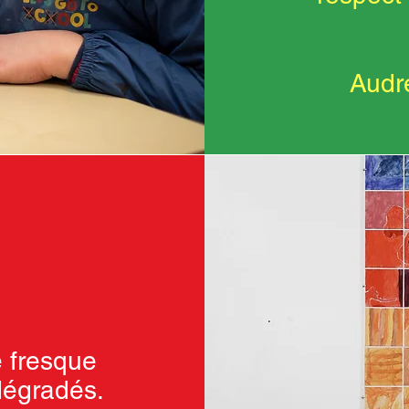
Audr
e fresque
 dégradés.