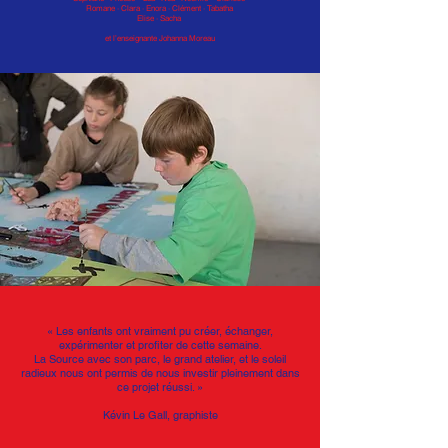
Romane · Clara · Enora · Clément · Tabatha
Elise · Sacha
et l’enseignante Johanna Moreau
« Les enfants ont vraiment pu créer, échanger,
expérimenter et profiter de cette semaine.
La Source avec son parc, le grand atelier, et le soleil
radieux nous ont permis de nous investir pleinement dans
ce projet réussi. »
Kévin Le Gall, graphiste