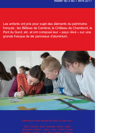
Atelier du 3 au 7 avril 2017
Les enfants ont pris pour sujet des éléments du patrimoine
français : les Bêtises de Cambrai, le Château de Chambord, le
Pont du Gard, etc. et ont composé leur « pays rêvé » sur une
grande fresque de dix panneaux d’aluminium.
Cette œuvre a été réalisée par Kévin Le Gall avec :
Eliot · Camille · Ilona · Annaelle · Ninon · Gabin
Alexandre · Melvin · Loann · Lucie · Timéo · Chloé
Sophiane · Phoebe · Léa · Noa · Noémie · Clarisse