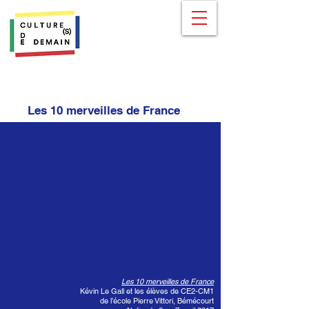
Les 10 merveilles de France
Les 10 merveilles de France
Kévin Le Gall et les élèves de CE2-CM1
de l’école Pierre Vittori, Bémécourt