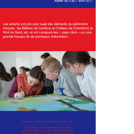
Atelier du 3 au 7 avril 2017
Les enfants ont pris pour sujet des éléments du patrimoine
français : les Bêtises de Cambrai, le Château de Chambord, le
Pont du Gard, etc. et ont composé leur « pays rêvé » sur une
grande fresque de dix panneaux d’aluminium.
Cette œuvre a été réalisée par Kévin Le Gall avec :
Eliot · Camille · Ilona · Annaelle · Ninon · Gabin
Alexandre · Melvin · Loann · Lucie · Timéo · Chloé
Sophiane · Phoebe · Léa · Noa · Noémie · Clarisse