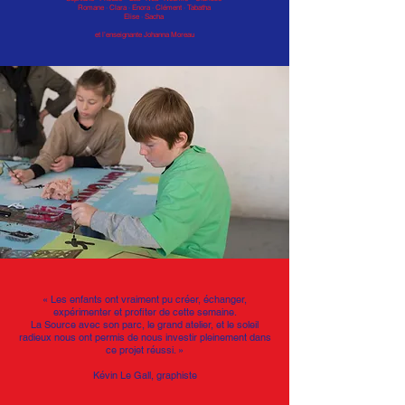
Romane · Clara · Enora · Clément · Tabatha
Elise · Sacha
et l’enseignante Johanna Moreau
« Les enfants ont vraiment pu créer, échanger,
expérimenter et profiter de cette semaine.
La Source avec son parc, le grand atelier, et le soleil
radieux nous ont permis de nous investir pleinement dans
ce projet réussi. »
Kévin Le Gall, graphiste