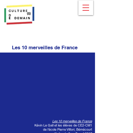
Les 10 merveilles de France
Les 10 merveilles de France
Kévin Le Gall et les élèves de CE2-CM1
de l’école Pierre Vittori, Bémécourt