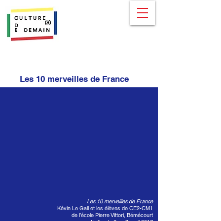
Les 10 merveilles de France
Les 10 merveilles de France
Kévin Le Gall et les élèves de CE2-CM1
de l’école Pierre Vittori, Bémécourt