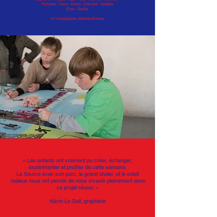
Romane · Clara · Enora · Clément · Tabatha
Elise · Sacha
et l’enseignante Johanna Moreau
« Les enfants ont vraiment pu créer, échanger,
expérimenter et profiter de cette semaine.
La Source avec son parc, le grand atelier, et le soleil
radieux nous ont permis de nous investir pleinement dans
ce projet réussi. »
Kévin Le Gall, graphiste