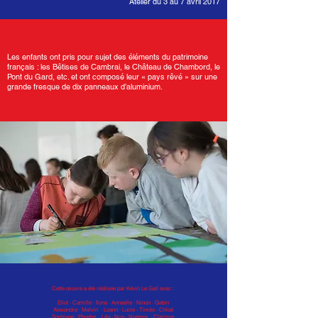
Atelier du 3 au 7 avril 2017
Les enfants ont pris pour sujet des éléments du patrimoine
français : les Bêtises de Cambrai, le Château de Chambord, le
Pont du Gard, etc. et ont composé leur « pays rêvé » sur une
grande fresque de dix panneaux d’aluminium.
Cette œuvre a été réalisée par Kévin Le Gall avec :
Eliot · Camille · Ilona · Annaelle · Ninon · Gabin
Alexandre · Melvin · Loann · Lucie · Timéo · Chloé
Sophiane · Phoebe · Léa · Noa · Noémie · Clarisse