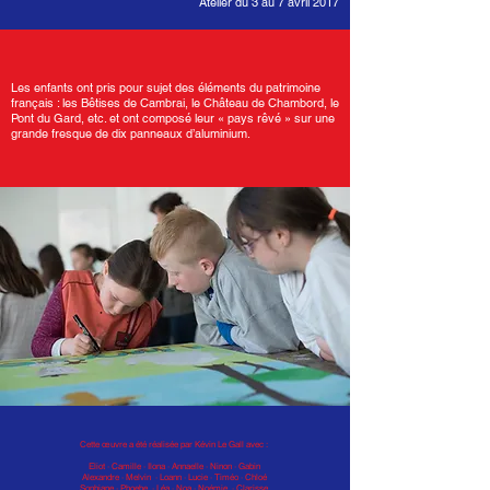
Atelier du 3 au 7 avril 2017
Les enfants ont pris pour sujet des éléments du patrimoine
français : les Bêtises de Cambrai, le Château de Chambord, le
Pont du Gard, etc. et ont composé leur « pays rêvé » sur une
grande fresque de dix panneaux d’aluminium.
Cette œuvre a été réalisée par Kévin Le Gall avec :
Eliot · Camille · Ilona · Annaelle · Ninon · Gabin
Alexandre · Melvin · Loann · Lucie · Timéo · Chloé
Sophiane · Phoebe · Léa · Noa · Noémie · Clarisse