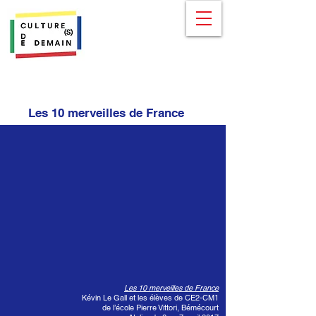
Les 10 merveilles de France
Les 10 merveilles de France
Kévin Le Gall et les élèves de CE2-CM1
de l’école Pierre Vittori, Bémécourt