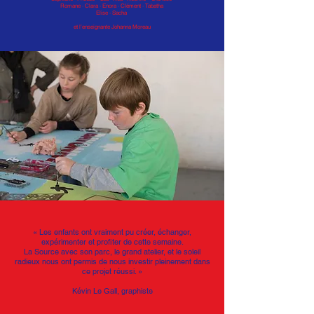
Romane · Clara · Enora · Clément · Tabatha
Elise · Sacha
et l’enseignante Johanna Moreau
« Les enfants ont vraiment pu créer, échanger,
expérimenter et profiter de cette semaine.
La Source avec son parc, le grand atelier, et le soleil
radieux nous ont permis de nous investir pleinement dans
ce projet réussi. »
Kévin Le Gall, graphiste