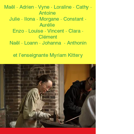
Maël · Adrien · Vyne · Loraline · Cathy ·
Antoine
Julie · Ilona · Morgane · Constant ·
Aurélie
Enzo · Louise · Vincent · Clara ·
Clément
Naël · Loann · Johanna · Anthonin
et l’enseignante Myriam Kittery