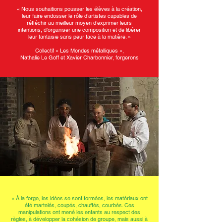
« Nous souhaitions pousser les élèves à la création,
leur faire endosser le rôle d’artistes capables de
réfléchir au meilleur moyen d’exprimer leurs
intentions, d’organiser une composition et de libérer
leur fantaisie sans peur face à la matière. »
Collectif « Les Mondes métalliques »,
Nathalie Le Goff et Xavier Charbonnier, forgerons
« À la forge, les idées se sont formées, les matériaux ont
été martelés, coupés, chauffés, courbés. Ces
manipulations ont mené les enfants au respect des
règles, à développer la cohésion de groupe, mais aussi à