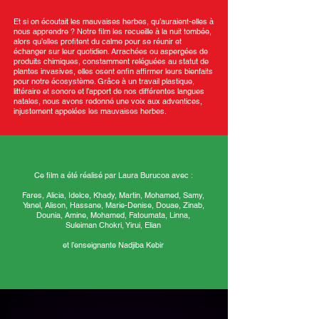
Et si on écoutait les mauvaises herbes, qu’auraient-elles à
nous apprendre ? Notre film les recueille à la nuit tombée,
alors qu’elles profitent du calme pour se réunir et
échanger sur leur quotidien. Arrachées ou aspergées de
produits chimiques, constamment reléguées au statut de
plantes invasives, elles osent enfin affirmer leurs bienfaits
pour notre écosystème. Grâce à un travail plastique,
littéraire et sonore et l’apport de nos différentes langues
natales, nous avons redonné une voix aux adventices,
injustement appelées les mauvaises herbes.
Ce film a été réalisé par Laura Burucoa avec :
Fares, Alicia, Idelce, Khady, Martin, Mohamed, Samy,
Yanel, Alison, Hassane, Marie-Denise, Douae, Zinab,
Dounia, Amine, Mohamed, Fatoumata, Linna,
Suleiman Chokri, Yirui, Elian
et l’enseignante Nadjiba Kebir