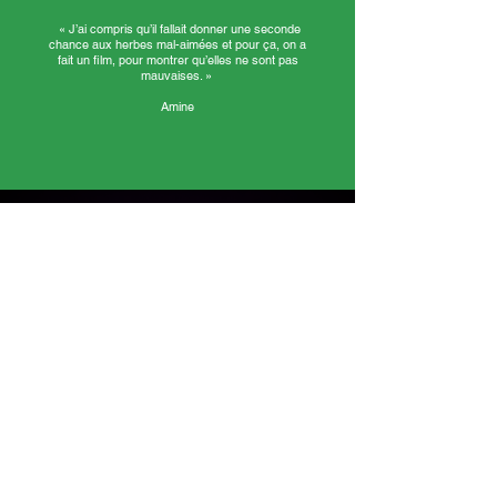
«
J’ai compris qu’il fallait donner une seconde
chance aux herbes mal-aimées et pour ça, on a
fait un film, pour montrer qu’elles ne sont pas
mauvaises. »
Amine