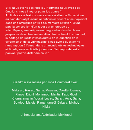
Et si nous étions des robots ? Pourrions-nous avoir des
émotions, nous intégrer parmi les autres ?
Au fil de ces réflexions, nous avons réalisé un film onirique
au sein duquel plusieurs narrations se tissent et se déploient
dans une ambiguïté entre documentaire et fiction. D’une
part, la conception d’un robot par un groupe de
scientifiques, son intégration progressive dans la classe
jusqu’à sa désactivation lors d’un rituel collectif. D’autre part,
le partage de récits intimes autour de la question de la
différence et de la vulnérabilité. Nous avons questionné
notre rapport à l’autre, dans un monde où les technologies
et l’intelligence artificielle jouent un rôle prépondérant et
peuvent parfois distendre ce lien.
Ce film a été réalisé par Tohé Commaret avec :
Maksen, Rayad, Samir, Moussa, Colette, Denisa,
Rimes, Djibril, Mohamed, Mantia, Fadi, Ribel,
Khemaramanin, Yousri, Lucas, Saran, Awa, Sana,
Seydou, Mateis, Rana, Ismaël, Bakary, Michel,
Nikita
et l’enseignant Abdelkader Mekkaoui