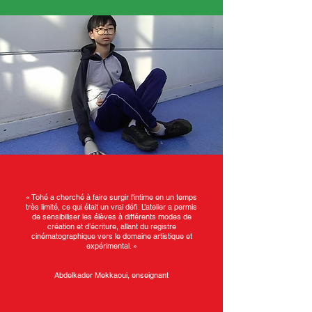
« Tohé a cherché à faire surgir l'intime en un temps
très limité, ce qui était un vrai défi.
L’atelier a permis
de sensibiliser les élèves à différents modes de
création et d’écriture, allant du registre
cinématographique vers le domaine artistique et
expérimental. »
Abdelkader Mekkaoui, enseignant