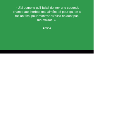
«
J’ai compris qu’il fallait donner une seconde
chance aux herbes mal-aimées et pour ça, on a
fait un film, pour montrer qu’elles ne sont pas
mauvaises. »
Amine