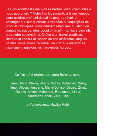
Et si on écoutait les mauvaises herbes, qu’auraient-elles à
nous apprendre ? Notre film les recueille à la nuit tombée,
alors qu’elles profitent du calme pour se réunir et
échanger sur leur quotidien. Arrachées ou aspergées de
produits chimiques, constamment reléguées au statut de
plantes invasives, elles osent enfin affirmer leurs bienfaits
pour notre écosystème. Grâce à un travail plastique,
littéraire et sonore et l’apport de nos différentes langues
natales, nous avons redonné une voix aux adventices,
injustement appelées les mauvaises herbes.
Ce film a été réalisé par Laura Burucoa avec :
Fares, Alicia, Idelce, Khady, Martin, Mohamed, Samy,
Yanel, Alison, Hassane, Marie-Denise, Douae, Zinab,
Dounia, Amine, Mohamed, Fatoumata, Linna,
Suleiman Chokri, Yirui, Elian
et l’enseignante Nadjiba Kebir