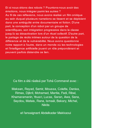
Et si nous étions des robots ? Pourrions-nous avoir des
émotions, nous intégrer parmi les autres ?
Au fil de ces réflexions, nous avons réalisé un film onirique
au sein duquel plusieurs narrations se tissent et se déploient
dans une ambiguïté entre documentaire et fiction. D’une
part, la conception d’un robot par un groupe de
scientifiques, son intégration progressive dans la classe
jusqu’à sa désactivation lors d’un rituel collectif. D’autre part,
le partage de récits intimes autour de la question de la
différence et de la vulnérabilité. Nous avons questionné
notre rapport à l’autre, dans un monde où les technologies
et l’intelligence artificielle jouent un rôle prépondérant et
peuvent parfois distendre ce lien.
Ce film a été réalisé par Tohé Commaret avec :
Maksen, Rayad, Samir, Moussa, Colette, Denisa,
Rimes, Djibril, Mohamed, Mantia, Fadi, Ribel,
Khemaramanin, Yousri, Lucas, Saran, Awa, Sana,
Seydou, Mateis, Rana, Ismaël, Bakary, Michel,
Nikita
et l’enseignant Abdelkader Mekkaoui