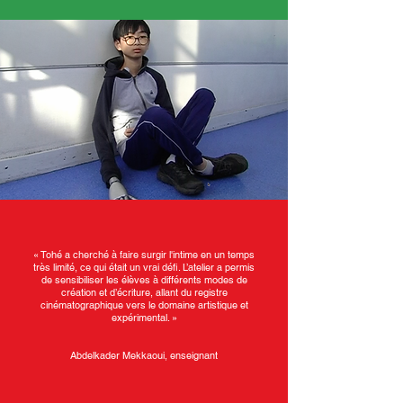
« Tohé a cherché à faire surgir l'intime en un temps
très limité, ce qui était un vrai défi.
L’atelier a permis
de sensibiliser les élèves à différents modes de
création et d’écriture, allant du registre
cinématographique vers le domaine artistique et
expérimental. »
Abdelkader Mekkaoui, enseignant