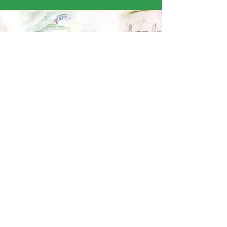
« C’était cool ! On était libre de s’exprimer dans le
dessin. C’était agréable de dessiner en grand,
on était moins crispé. »
Axel