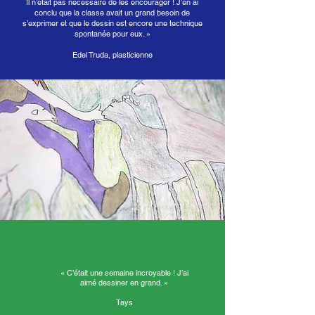
Il n’était pas nécessaire de les encourager ! J’en ai
conclu que la classe avait un grand besoin de
s’exprimer et que le dessin est encore une technique
spontanée pour eux. »
Edel Truda, plasticienne
« C’était une semaine incroyable ! J’ai
aimé dessiner en grand. »
Tays