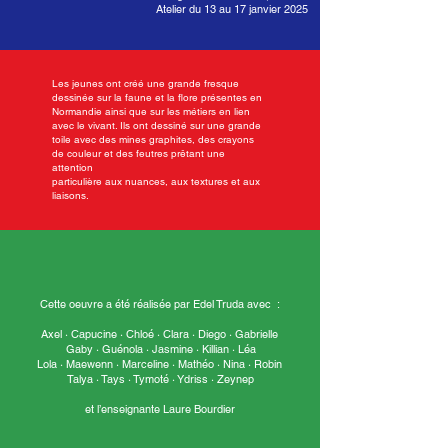
Atelier du 13 au 17 janvier 2025
Les jeunes ont créé une grande fresque
dessinée sur la faune et la flore présentes en
Normandie ainsi que sur les métiers en lien
avec le vivant. Ils ont dessiné sur une grande
toile avec des mines graphites, des crayons
de couleur et des feutres prêtant une
attention
particulière aux nuances, aux textures et aux
liaisons.
Cette oeuvre a été réalisée par Edel Truda avec :
Axel · Capucine · Chloé · Clara · Diego · Gabrielle
Gaby · Guénola · Jasmine · Killian · Léa
Lola · Maewenn · Marceline · Mathéo · Nina · Robin
Talya · Tays · Tymoté · Ydriss · Zeynep
et l’enseignante Laure Bourdier