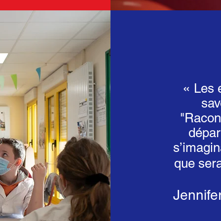
«
Les e
sav
"Racont
départ
s’imagin
que sera
Jennife