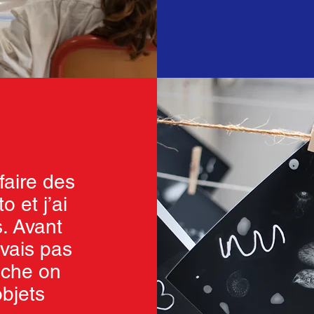
faire des
 et j’ai
. Avant
avais pas
nche on
objets