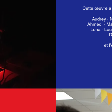
Cette œuvre a 
Audrey · N
Ahmed · Malc
Lona · Lou
Dy
et 