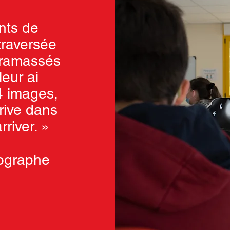
nts de
traversée
s ramassés
leur ai
4 images,
rrive dans
arriver. »
tographe