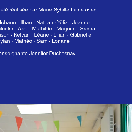
été réalisée par Marie-Sybille Lainé avec :
ohann · Ilhan · Nathan · Yéliz · Jeanne
olm · Axel · Mathilde · Marjorie · Sasha
ison · Kelyan
· Léane · Lilian · Gabrielle
lan · Mathéo · Sam · Loriane
l’enseignante Jennifer Duchesnay