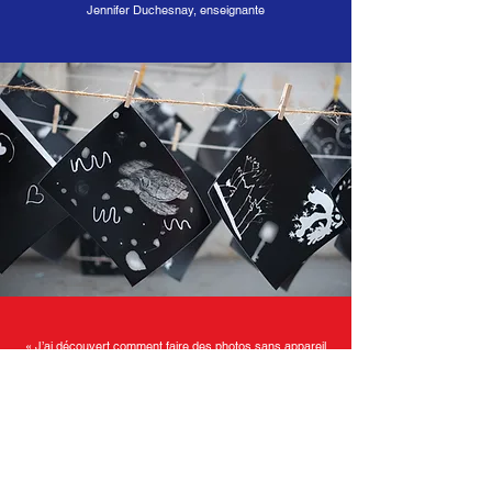
Jennifer Duchesnay, enseignante
« J’ai découvert comment faire des photos sans appareil
photo et j’ai appris de nouveaux mots. Avant qu’on m’explique,
je ne savais pas qu’avec une lumière blanche on pouvait
"marquer" les objets
sur une feuille. »
Jeanne