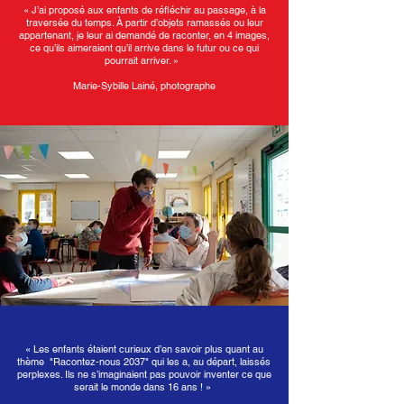
« J’ai proposé aux enfants de réfléchir au passage, à la
traversée du temps. À partir d’objets ramassés ou leur
appartenant, je leur ai demandé de raconter, en 4 images,
ce qu’ils aimeraient qu’il arrive dans le futur ou ce qui
pourrait arriver. »
Marie-Sybille Lainé, photographe
«
Les enfants étaient curieux d’en savoir plus quant au
thème "Racontez-nous 2037" qui les a, au départ, laissés
perplexes. Ils ne s’imaginaient pas pouvoir inventer ce que
serait le monde dans 16 ans !
»