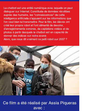
Le chatbot est une entité numérique avec laquelle on peut
dialoguer sur Internet. Constituée de données récoltées
auprès des humains, les "connaissances" de cette
intelligence artificielle s’appuient sur les informations que
l’on veut bien lui transmettre. Pour le film, les élèves ont
créé leur propre robot et l’ont alimenté de dessins,
d’enregistrements sonores, de captations vidéos et de
photos à partir desquels le chatbot est en capacité de
donner des indices sur notre avenir.
Alors, que nous dit vraiment ce petit robot sur 2037 ?
Ce film a été réalisé par Assia Piqueras
avec :