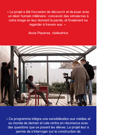
« Le projet a été l’occasion de découvrir et de jouer avec
un désir humain millénaire : concevoir des simulacres à
notre image en leur donnant la parole, et finalement se
regarder à travers eux. »
Assia Piqueras, réalisatrice
«
Ce programme intègre une sensibilisation aux médias et
au monde de demain et cela rentre en résonance avec
des questions que se posent les élèves. Le projet leur a
permis de s'interroger sur la construction de