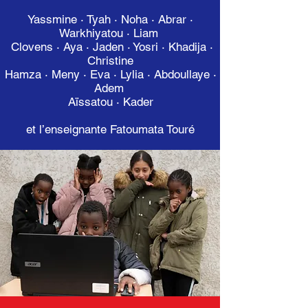
Yassmine · Tyah · Noha · Abrar ·
Warkhiyatou · Liam
Clovens · Aya · Jaden · Yosri · Khadija ·
Christine
Hamza · Meny · Eva · Lylia · Abdoullaye ·
Adem
Aïssatou · Kader
et l’enseignante Fatoumata Touré​​