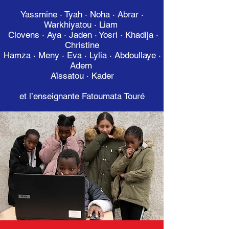
Yassmine · Tyah · Noha · Abrar ·
Warkhiyatou · Liam
Clovens · Aya · Jaden · Yosri · Khadija ·
Christine
Hamza · Meny · Eva · Lylia · Abdoullaye ·
Adem
Aïssatou · Kader
et l’enseignante Fatoumata Touré​​