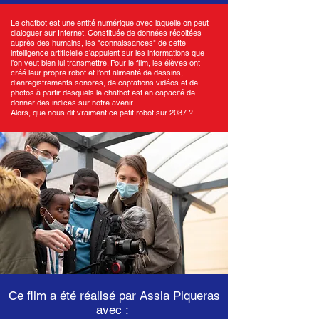
Le chatbot est une entité numérique avec laquelle on peut
dialoguer sur Internet. Constituée de données récoltées
auprès des humains, les "connaissances" de cette
intelligence artificielle s’appuient sur les informations que
l’on veut bien lui transmettre. Pour le film, les élèves ont
créé leur propre robot et l’ont alimenté de dessins,
d’enregistrements sonores, de captations vidéos et de
photos à partir desquels le chatbot est en capacité de
donner des indices sur notre avenir.
Alors, que nous dit vraiment ce petit robot sur 2037 ?
Ce film a été réalisé par Assia Piqueras
avec :