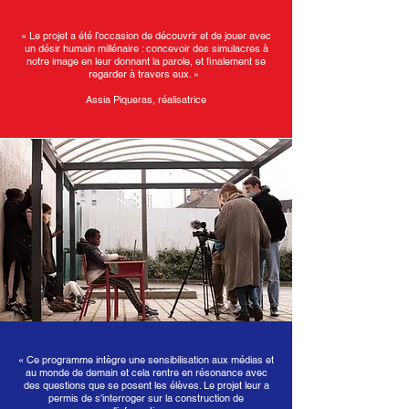
« Le projet a été l’occasion de découvrir et de jouer avec
un désir humain millénaire : concevoir des simulacres à
notre image en leur donnant la parole, et finalement se
regarder à travers eux. »
Assia Piqueras, réalisatrice
«
Ce programme intègre une sensibilisation aux médias et
au monde de demain et cela rentre en résonance avec
des questions que se posent les élèves. Le projet leur a
permis de s'interroger sur la construction de