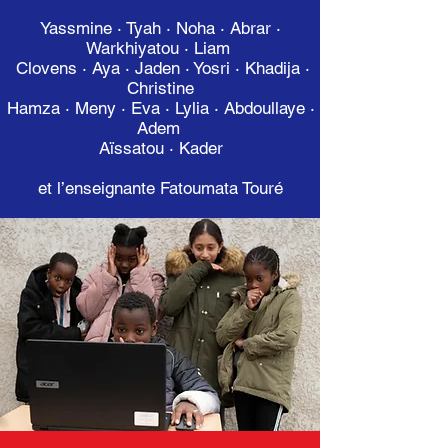
Yassmine · Tyah · Noha · Abrar ·
Warkhiyatou · Liam
Clovens · Aya · Jaden · Yosri · Khadija ·
Christine
Hamza · Meny · Eva · Lylia · Abdoullaye ·
Adem
Aïssatou · Kader
et l’enseignante Fatoumata Touré​​