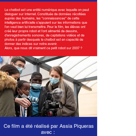
Le chatbot est une entité numérique avec laquelle on peut
dialoguer sur Internet. Constituée de données récoltées
auprès des humains, les "connaissances" de cette
intelligence artificielle s’appuient sur les informations que
l’on veut bien lui transmettre. Pour le film, les élèves ont
créé leur propre robot et l’ont alimenté de dessins,
d’enregistrements sonores, de captations vidéos et de
photos à partir desquels le chatbot est en capacité de
donner des indices sur notre avenir.
Alors, que nous dit vraiment ce petit robot sur 2037 ?
Ce film a été réalisé par Assia Piqueras
avec :