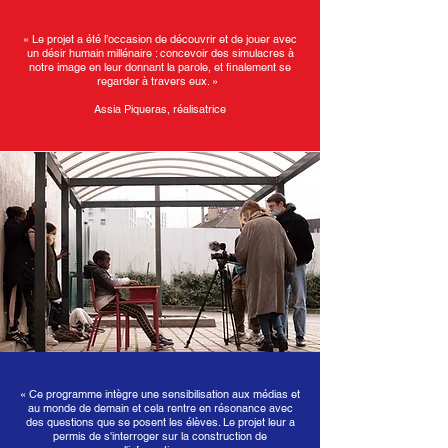
« Le projet a été l’occasion de découvrir et de jouer avec
un désir humain millénaire : concevoir des simulacres à
notre image en leur donnant la parole, et finalement se
regarder à travers eux. »
Assia Piqueras, réalisatrice
«
Ce programme intègre une sensibilisation aux médias et
au monde de demain et cela rentre en résonance avec
des questions que se posent les élèves. Le projet leur a
permis de s'interroger sur la construction de