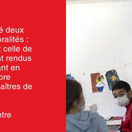
dé deux
alités :
 celle de
ont rendus
ant en
pre
aîtres de
ntre