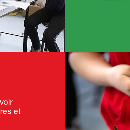
voir
res et