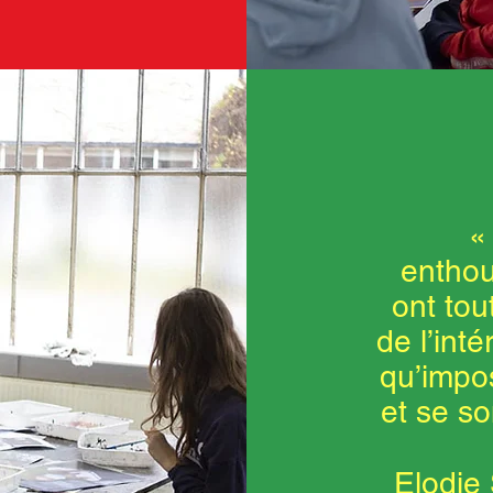
«
enthou
ont tou
de l’int
qu’impos
et se so
Elodie 