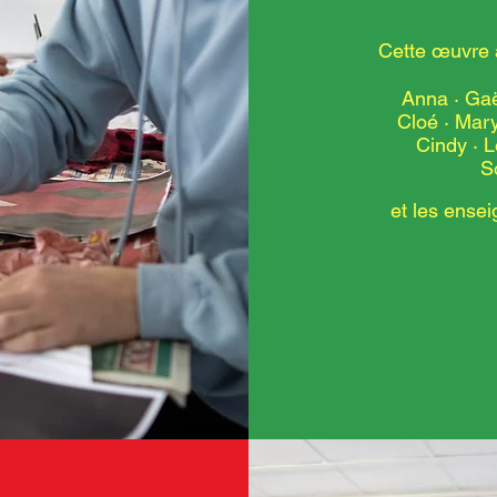
Cette
œuvre a
Anna · Gaë
Cloé · Mar
Cindy · 
S
et les ense