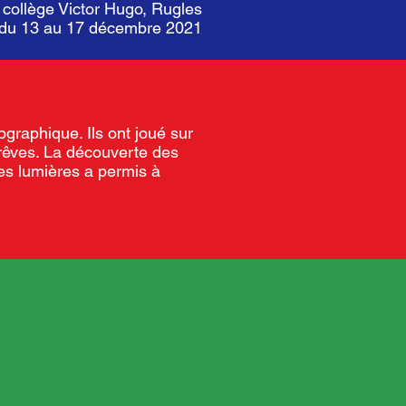
 collège Victor Hugo, Rugles
r du 13 au 17 décembre 2021
ographique. Ils ont joué sur
s rêves. La découverte des
es lumières a permis à