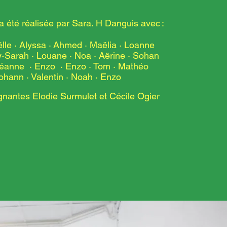
 été réalisée par Sara. H Danguis avec :
lle · Alyssa
·
Ahmed · Maëlia · Loanne
y-Sarah · Louane
·
Noa · Aërine · Sohan
Léanne · Enzo
·
Enzo · Tom · Mathéo
ohann · Valentin
·
Noah · Enzo
ignantes Elodie Surmulet et Cécile Ogier