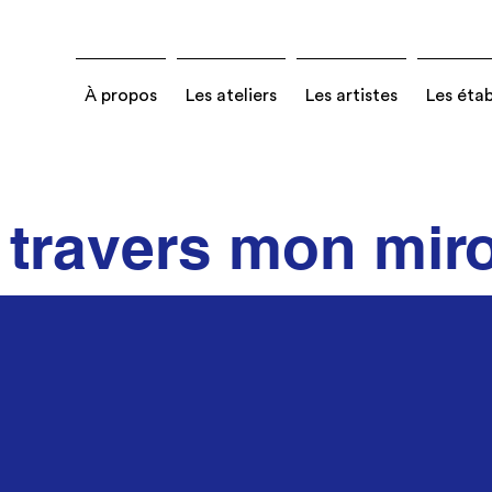
À propos
Les ateliers
Les artistes
Les éta
 travers mon miro