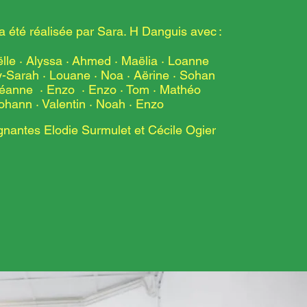
 été réalisée par Sara. H Danguis avec :
lle · Alyssa
·
Ahmed · Maëlia · Loanne
y-Sarah · Louane
·
Noa · Aërine · Sohan
Léanne · Enzo
·
Enzo · Tom · Mathéo
ohann · Valentin
·
Noah · Enzo
ignantes Elodie Surmulet et Cécile Ogier