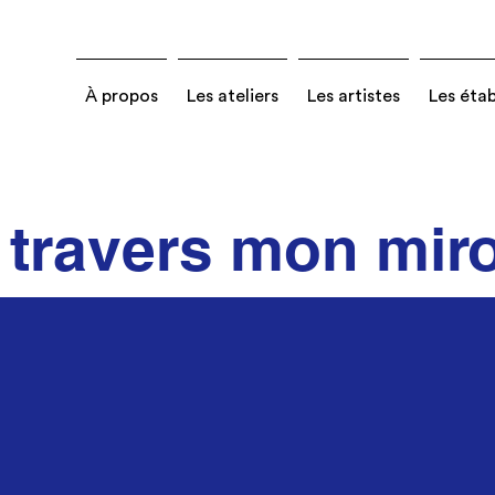
À propos
Les ateliers
Les artistes
Les éta
 travers mon miro