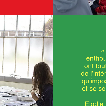
«
enthou
ont tou
de l’int
qu’impos
et se so
Elodie 