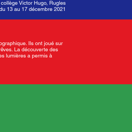
 collège Victor Hugo, Rugles
r du 13 au 17 décembre 2021
ographique. Ils ont joué sur
s rêves. La découverte des
es lumières a permis à