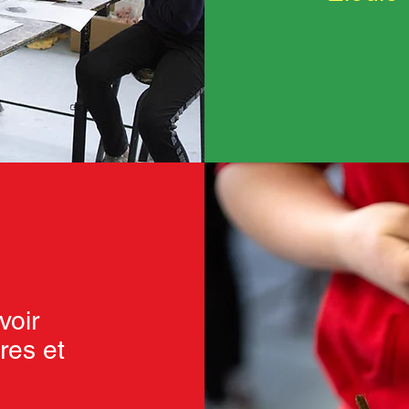
voir
res et