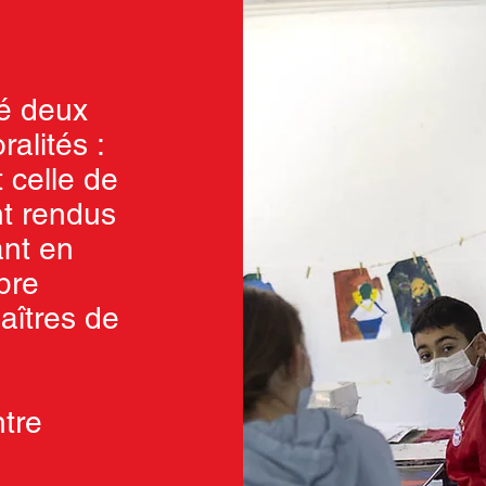
dé deux
alités :
 celle de
ont rendus
ant en
pre
aîtres de
ntre