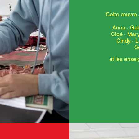
Cette
œuvre a
Anna · Gaë
Cloé · Mar
Cindy · 
S
et les ense