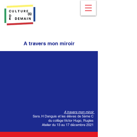
A travers mon miroir
A travers mon miroir
Sara. H Danguis et les élèves de 5ème C
du collège Victor Hugo, Rugles
Atelier du 13 au 17 décembre 2021