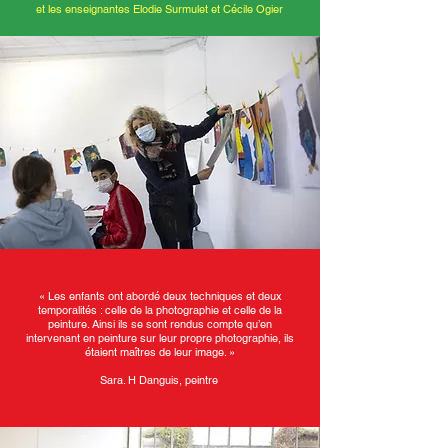
et les enseignantes Elodie Surmulet et Cécile Ogier
« Les enfants ont abordé deux techniques et deux
temporalités : celle de la photographie et celle de la
peinture. Ainsi ils se sont rendus compte qu’en
intervenant en peinture sur leur propre photographie, ils
étaient maîtres de leur image. »
Sara. H Danguis, peintre