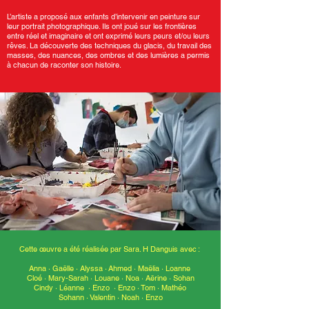
L’artiste a proposé aux enfants d’intervenir en peinture sur
leur portrait photographique. Ils ont joué sur les frontières
entre réel et imaginaire et ont exprimé leurs peurs et/ou leurs
rêves. La découverte des techniques du glacis, du travail des
masses, des nuances, des ombres et des lumières a permis
à chacun de raconter son histoire.
Cette
œuvre a été réalisée par Sara. H Danguis avec :
Anna · Gaëlle · Alyssa
·
Ahmed · Maëlia · Loanne
Cloé · Mary-Sarah · Louane
·
Noa · Aërine · Sohan
Cindy · Léanne · Enzo
·
Enzo · Tom · Mathéo
Sohann · Valentin
·
Noah · Enzo