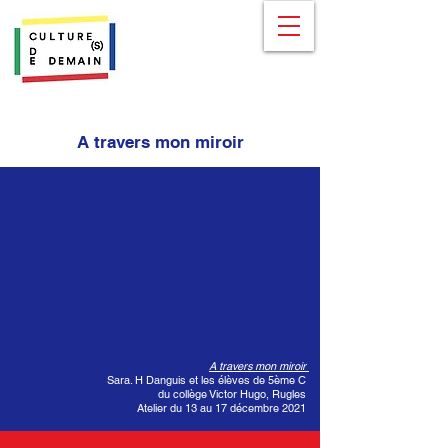
A travers mon miroir
A travers mon miroir
Sara. H Danguis et les élèves de 5ème C
du collège Victor Hugo, Rugles
Atelier du 13 au 17 décembre 2021