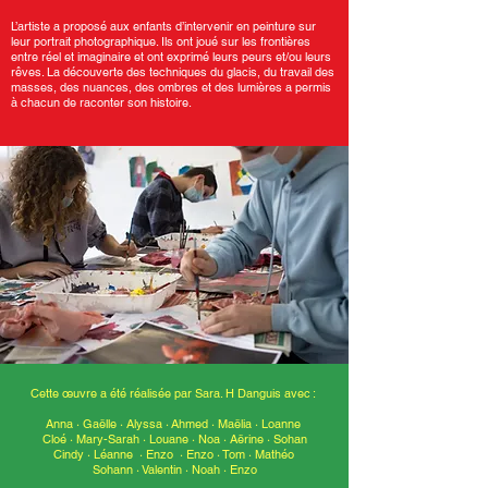
L’artiste a proposé aux enfants d’intervenir en peinture sur
leur portrait photographique. Ils ont joué sur les frontières
entre réel et imaginaire et ont exprimé leurs peurs et/ou leurs
rêves. La découverte des techniques du glacis, du travail des
masses, des nuances, des ombres et des lumières a permis
à chacun de raconter son histoire.
Cette
œuvre a été réalisée par Sara. H Danguis avec :
Anna · Gaëlle · Alyssa
·
Ahmed · Maëlia · Loanne
Cloé · Mary-Sarah · Louane
·
Noa · Aërine · Sohan
Cindy · Léanne · Enzo
·
Enzo · Tom · Mathéo
Sohann · Valentin
·
Noah · Enzo