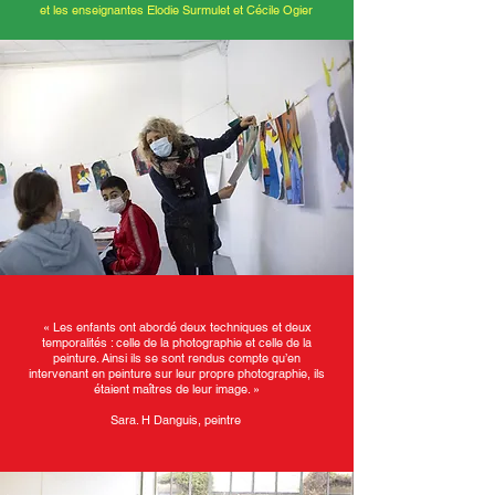
et les enseignantes Elodie Surmulet et Cécile Ogier
« Les enfants ont abordé deux techniques et deux
temporalités : celle de la photographie et celle de la
peinture. Ainsi ils se sont rendus compte qu’en
intervenant en peinture sur leur propre photographie, ils
étaient maîtres de leur image. »
Sara. H Danguis, peintre