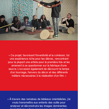
« Ce projet, favorisant l’inventivité et la cohésion, fut
une expérience riche pour les élèves, rencontrant
pour la plupart une artiste pour la première fois et les
amenant à se questionner sur la fabrique d'une
œuvre. L'occasion également de découvrir le temps
d'un tournage, l'envers du décor et des différents
métiers nécessaires à la réalisation d'un film. »
« À travers des remakes de tableaux orientalistes, j’ai
voulu transmettre aux enfants des outils pour
analyser et déconstruire les images dominantes.