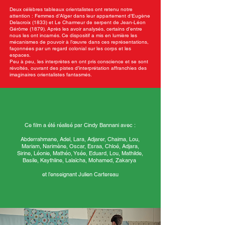
Deux célèbres tableaux orientalistes ont retenu notre
attention : Femmes d’Alger dans leur appartement d’Eugène
Delacroix (1833) et Le Charmeur de serpent de Jean-Léon
Gérôme (1879). Après les avoir analysés, certains d’entre
nous les ont incarnés. Ce dispositif a mis en lumière les
mécanismes de pouvoir à l’œuvre dans ces représentations,
façonnées par un regard colonial sur les corps et les
espaces.
Peu à peu, les interprètes en ont pris conscience et se sont
révoltés, ouvrant des pistes d’interprétation affranchies des
imaginaires orientalistes fantasmés.
Ce film a été réalisé par Cindy Bannani avec :
Abderrahmane, Adel, Lara, Adjarer, Chaima, Lou,
Mariam, Narimène, Oscar, Esraa, Chloé, Adjara,
Sirine, Léonie, Mathéo, Ysée, Eduard, Lou, Mathilde,
Basile, Kaythline, Lalaïcha, Mohamed, Zakarya
et l’enseignant Julien Cartereau