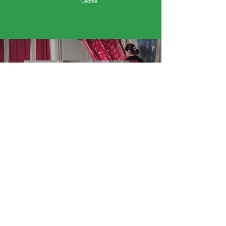
Léonie
« J’ai adoré « C’était la première fois que je faisais
un film et j’ai trouvé cela très bien. J’ai aimé le fait
de défendre une autre représentation de l’Afrique.
J’ai aussi aimé parler dans le micro. » - Chloédes
caméras aussi grandes, c’était impressionnant.
J’ai aussi aimé quand l’historienne est venue nous
apprendre l’histoire de la Guadeloupe. »