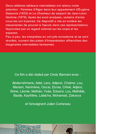
Deux célèbres tableaux orientalistes ont retenu notre
attention : Femmes d’Alger dans leur appartement d’Eugène
Delacroix (1833) et Le Charmeur de serpent de Jean-Léon
Gérôme (1879). Après les avoir analysés, certains d’entre
nous les ont incarnés. Ce dispositif a mis en lumière les
mécanismes de pouvoir à l’œuvre dans ces représentations,
façonnées par un regard colonial sur les corps et les
espaces.
Peu à peu, les interprètes en ont pris conscience et se sont
révoltés, ouvrant des pistes d’interprétation affranchies des
imaginaires orientalistes fantasmés.
Ce film a été réalisé par Cindy Bannani avec :
Abderrahmane, Adel, Lara, Adjarer, Chaima, Lou,
Mariam, Narimène, Oscar, Esraa, Chloé, Adjara,
Sirine, Léonie, Mathéo, Ysée, Eduard, Lou, Mathilde,
Basile, Kaythline, Lalaïcha, Mohamed, Zakarya
et l’enseignant Julien Cartereau