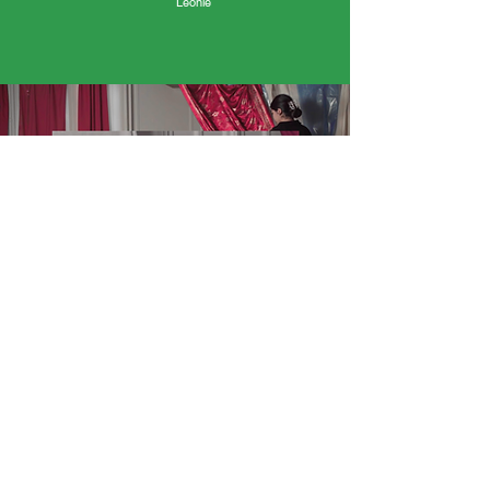
Léonie
« J’ai adoré « C’était la première fois que je faisais
un film et j’ai trouvé cela très bien. J’ai aimé le fait
de défendre une autre représentation de l’Afrique.
J’ai aussi aimé parler dans le micro. » - Chloédes
caméras aussi grandes, c’était impressionnant.
J’ai aussi aimé quand l’historienne est venue nous
apprendre l’histoire de la Guadeloupe. »