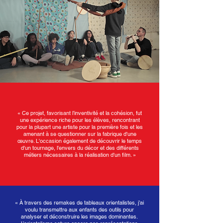
« Ce projet, favorisant l’inventivité et la cohésion, fut
une expérience riche pour les élèves, rencontrant
pour la plupart une artiste pour la première fois et les
amenant à se questionner sur la fabrique d'une
œuvre. L'occasion également de découvrir le temps
d'un tournage, l'envers du décor et des différents
métiers nécessaires à la réalisation d'un film. »
« À travers des remakes de tableaux orientalistes, j’ai
voulu transmettre aux enfants des outils pour
analyser et déconstruire les images dominantes.