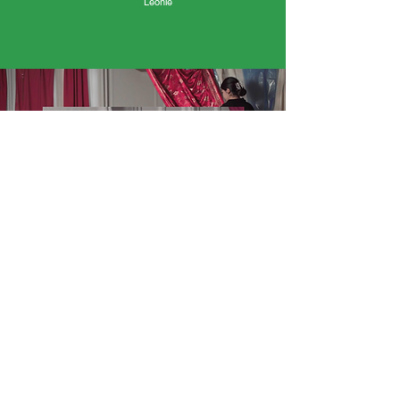
Léonie
« J’ai adoré « C’était la première fois que je faisais
un film et j’ai trouvé cela très bien. J’ai aimé le fait
de défendre une autre représentation de l’Afrique.
J’ai aussi aimé parler dans le micro. » - Chloédes
caméras aussi grandes, c’était impressionnant.
J’ai aussi aimé quand l’historienne est venue nous
apprendre l’histoire de la Guadeloupe. »