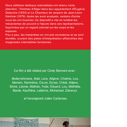
Deux célèbres tableaux orientalistes ont retenu notre
attention : Femmes d’Alger dans leur appartement d’Eugène
Delacroix (1833) et Le Charmeur de serpent de Jean-Léon
Gérôme (1879). Après les avoir analysés, certains d’entre
nous les ont incarnés. Ce dispositif a mis en lumière les
mécanismes de pouvoir à l’œuvre dans ces représentations,
façonnées par un regard colonial sur les corps et les
espaces.
Peu à peu, les interprètes en ont pris conscience et se sont
révoltés, ouvrant des pistes d’interprétation affranchies des
imaginaires orientalistes fantasmés.
Ce film a été réalisé par Cindy Bannani avec :
Abderrahmane, Adel, Lara, Adjarer, Chaima, Lou,
Mariam, Narimène, Oscar, Esraa, Chloé, Adjara,
Sirine, Léonie, Mathéo, Ysée, Eduard, Lou, Mathilde,
Basile, Kaythline, Lalaïcha, Mohamed, Zakarya
et l’enseignant Julien Cartereau