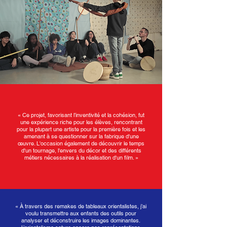
« Ce projet, favorisant l’inventivité et la cohésion, fut
une expérience riche pour les élèves, rencontrant
pour la plupart une artiste pour la première fois et les
amenant à se questionner sur la fabrique d'une
œuvre. L'occasion également de découvrir le temps
d'un tournage, l'envers du décor et des différents
métiers nécessaires à la réalisation d'un film. »
« À travers des remakes de tableaux orientalistes, j’ai
voulu transmettre aux enfants des outils pour
analyser et déconstruire les images dominantes.